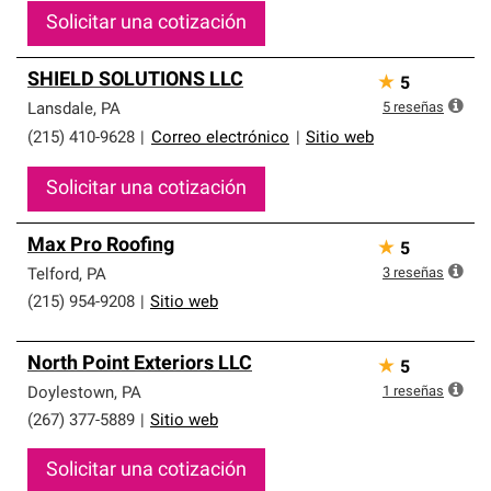
Solicitar una cotización
SHIELD SOLUTIONS LLC
★
5
5
reseñas
Lansdale
,
PA
(215) 410-9628
|
Correo electrónico
|
Sitio web
Solicitar una cotización
Max Pro Roofing
★
5
3
reseñas
Telford
,
PA
(215) 954-9208
|
Sitio web
North Point Exteriors LLC
★
5
1
reseñas
Doylestown
,
PA
(267) 377-5889
|
Sitio web
Solicitar una cotización