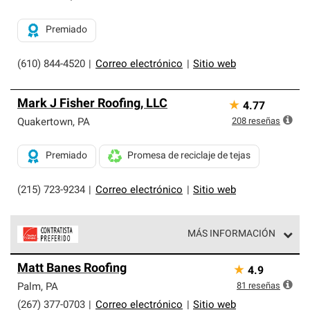
Premiado
(610) 844-4520
|
Correo electrónico
|
Sitio web
Mark J Fisher Roofing, LLC
★
4.77
208
reseñas
Quakertown
,
PA
Premiado
Promesa de reciclaje de tejas
(215) 723-9234
|
Correo electrónico
|
Sitio web
MÁS INFORMACIÓN
Los Contratistas Preferenciales de Owens Corning son
Matt Banes Roofing
★
4.9
parte de una red exclusiva de profesionales de techos
que cumplen con altos estándares y requisitos estrictos
81
reseñas
Palm
,
PA
de profesionalismo y confiabilidad.
(267) 377-0703
|
Correo electrónico
|
Sitio web