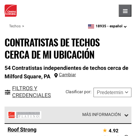
Hambu
18935 -
español
Techos
zipcode,
language
CONTRATISTAS DE TECHOS
CERCA DE MI UBICACIÓN
54 Contratistas independientes de techos cerca de
Cambiar
Milford Square
,
PA
FILTROS Y
Clasificar por
:
CREDENCIALES
MÁS INFORMACIÓN
Los Contratistas Preferenciales Platinum de Owens
Roof Strong
★
4.92
Corning constituyen el nivel superior de nuestra red