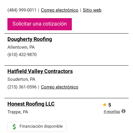
(484) 999-0011
|
Correo electrónico
|
Sitio web
Solicitar una cotización
Dougherty Roofing
Allentown
,
PA
(610) 432-9870
Hatfield Valley Contractors
Souderton
,
PA
(215) 361-0596
|
Correo electrónico
Honest Roofing LLC
★
5
4
reseñas
Trappe
,
PA
Financiación disponible