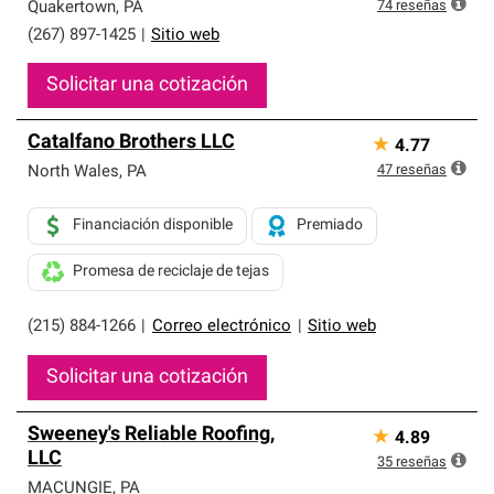
exclusiva y cumplen con estándares estrictos de
74
reseñas
Quakertown
,
PA
profesionalismo, confiabilidad y destreza incomparable.
(267) 897-1425
|
Sitio web
Solo ellos pueden ofrecer nuestra mejor garantía de
sistemas de techos.
Solicitar una cotización
Catalfano Brothers LLC
★
4.77
47
reseñas
North Wales
,
PA
Financiación disponible
Premiado
Promesa de reciclaje de tejas
(215) 884-1266
|
Correo electrónico
|
Sitio web
Solicitar una cotización
Sweeney's Reliable Roofing,
★
4.89
LLC
35
reseñas
MACUNGIE
,
PA