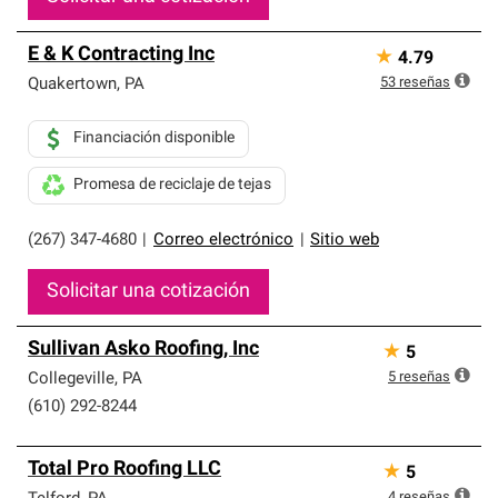
E & K Contracting Inc
★
4.79
53
reseñas
Quakertown
,
PA
Financiación disponible
Promesa de reciclaje de tejas
(267) 347-4680
|
Correo electrónico
|
Sitio web
Solicitar una cotización
Sullivan Asko Roofing, Inc
★
5
5
reseñas
Collegeville
,
PA
(610) 292-8244
Total Pro Roofing LLC
★
5
4
reseñas