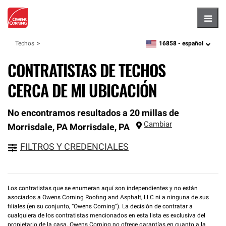
Hambu
16858 -
español
Techos
zipcode,
language
CONTRATISTAS DE TECHOS
CERCA DE MI UBICACIÓN
No encontramos resultados a 20 millas de
Cambiar
Morrisdale, PA
Morrisdale
,
PA
FILTROS Y CREDENCIALES
Los contratistas que se enumeran aquí son independientes y no están
asociados a Owens Corning Roofing and Asphalt, LLC ni a ninguna de sus
filiales (en su conjunto, “Owens Corning”). La decisión de contratar a
cualquiera de los contratistas mencionados en esta lista es exclusiva del
propietario de la casa. Owens Corning no ofrece garantías en cuanto a la