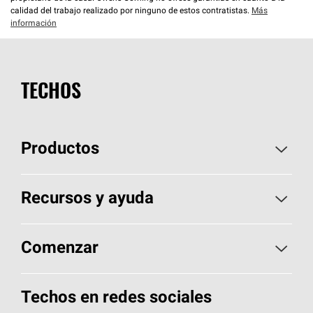
calidad del trabajo realizado por ninguno de estos contratistas.
Más
información
TECHOS
Productos
Elija sus tejas
Recursos y ayuda
Encuentre un contratista
Aspectos básicos sobre techos
Comenzar
Total Protection Roofing
System®
Herramientas de diseño y color
Llame al 1-800-GET
-
PINK®
Techos en redes sociales
Componentes para techos