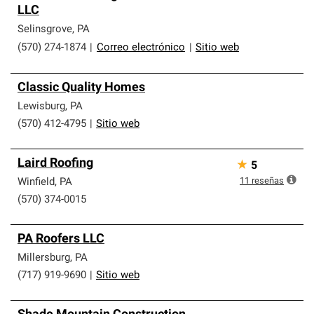
LLC
que cumplen con altos estándares y requisitos estrictos
de profesionalismo y confiabilidad.
Selinsgrove
,
PA
(570) 274-1874
|
Correo electrónico
|
Sitio web
Classic Quality Homes
Lewisburg
,
PA
(570) 412-4795
|
Sitio web
Laird Roofing
★
5
11
reseñas
Winfield
,
PA
(570) 374-0015
PA Roofers LLC
Millersburg
,
PA
(717) 919-9690
|
Sitio web