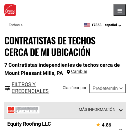
Hambu
17853 -
español
Techos
zipcode,
language
CONTRATISTAS DE TECHOS
CERCA DE MI UBICACIÓN
7 Contratistas independientes de techos cerca de
Cambiar
Mount Pleasant Mills
,
PA
FILTROS Y
Clasificar por
:
CREDENCIALES
MÁS INFORMACIÓN
Los Contratistas Preferenciales Platinum de Owens
Equity Roofing LLC
★
4.86
Corning constituyen el nivel superior de nuestra red