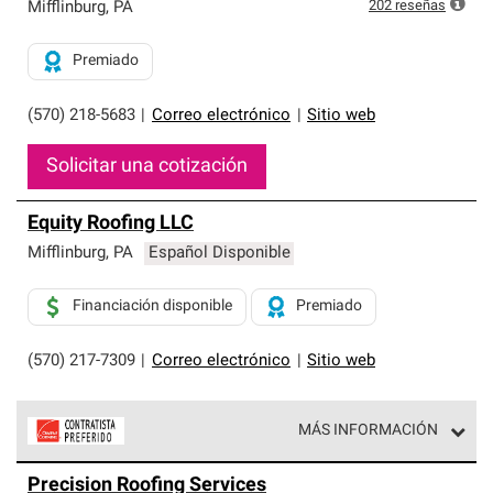
exclusiva y cumplen con estándares estrictos de
202
reseñas
Mifflinburg
,
PA
profesionalismo, confiabilidad y destreza incomparable.
Solo ellos pueden ofrecer nuestra mejor garantía de
Premiado
sistemas de techos.
(570) 218-5683
|
Correo electrónico
|
Sitio web
Solicitar una cotización
Equity Roofing LLC
Mifflinburg
,
PA
Español Disponible
Financiación disponible
Premiado
(570) 217-7309
|
Correo electrónico
|
Sitio web
MÁS INFORMACIÓN
Los Contratistas Preferenciales de Owens Corning son
Precision Roofing Services
parte de una red exclusiva de profesionales de techos