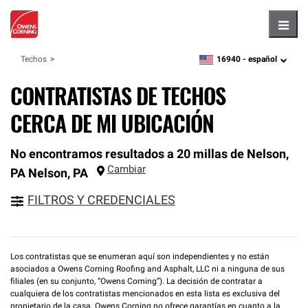
Hambu
16940 -
español
Techos
zipcode,
language
CONTRATISTAS DE TECHOS
CERCA DE MI UBICACIÓN
No encontramos resultados a 20 millas de Nelson,
Cambiar
PA
Nelson
,
PA
FILTROS Y CREDENCIALES
Los contratistas que se enumeran aquí son independientes y no están
asociados a Owens Corning Roofing and Asphalt, LLC ni a ninguna de sus
filiales (en su conjunto, “Owens Corning”). La decisión de contratar a
cualquiera de los contratistas mencionados en esta lista es exclusiva del
propietario de la casa. Owens Corning no ofrece garantías en cuanto a la