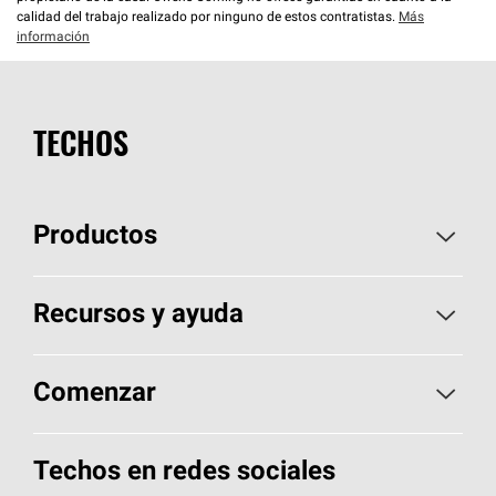
calidad del trabajo realizado por ninguno de estos contratistas.
Más
información
TECHOS
Productos
Elija sus tejas
Recursos y ayuda
Encuentre un contratista
Aspectos básicos sobre techos
Comenzar
Total Protection Roofing
System®
Herramientas de diseño y color
Llame al 1-800-GET
-
PINK®
Techos en redes sociales
Componentes para techos