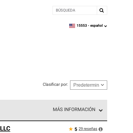
BÚSQUEDA
15553 -
español
zipcode,
language
Clasificar por
:
MÁS INFORMACIÓN
ed exclusiva de profesionales de techos que
 LLC
o y confiabilidad.
★
29
reseñas
5