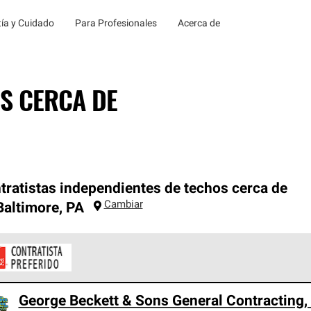
ía y Cuidado
Para Profesionales
Acerca de
S CERCA DE
tratistas independientes de techos cerca de
Cambiar
altimore
,
PA
ontratistas Preferenciales de Owens Corning son parte de una r
George Beckett & Sons General Contracting,
en con altos estándares y requisitos estrictos de profesionalism