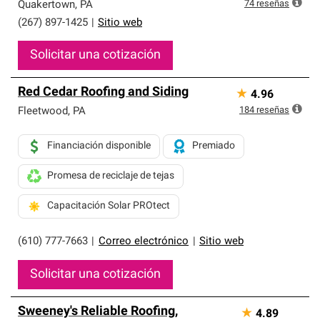
exclusiva y cumplen con estándares estrictos de
74
reseñas
Quakertown
,
PA
profesionalismo, confiabilidad y destreza incomparable.
(267) 897-1425
|
Sitio web
Solo ellos pueden ofrecer nuestra mejor garantía de
sistemas de techos.
Solicitar una cotización
Red Cedar Roofing and Siding
★
4.96
184
reseñas
Fleetwood
,
PA
Financiación disponible
Premiado
Promesa de reciclaje de tejas
Capacitación Solar PROtect
(610) 777-7663
|
Correo electrónico
|
Sitio web
Solicitar una cotización
Sweeney's Reliable Roofing,
★
4.89