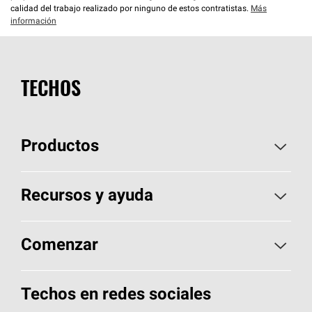
calidad del trabajo realizado por ninguno de estos contratistas.
Más
información
TECHOS
Productos
Elija sus tejas
Recursos y ayuda
Encuentre un contratista
Aspectos básicos sobre techos
Comenzar
Total Protection Roofing
System®
Herramientas de diseño y color
Llame al 1-800-GET
-
PINK®
Techos en redes sociales
Componentes para techos
Biblioteca de documentos