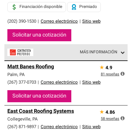
Financiación disponible
Premiado
(202) 390-1530
|
Correo electrónico
|
Sitio web
Solicitar una cotización
MÁS INFORMACIÓN
Los Contratistas Preferenciales de Owens Corning son
Matt Banes Roofing
★
4.9
parte de una red exclusiva de profesionales de techos
que cumplen con altos estándares y requisitos estrictos
81
reseñas
Palm
,
PA
de profesionalismo y confiabilidad.
(267) 377-0703
|
Correo electrónico
|
Sitio web
Solicitar una cotización
East Coast Roofing Systems
★
4.86
58
reseñas
Collegeville
,
PA
(267) 871-9897
|
Correo electrónico
|
Sitio web