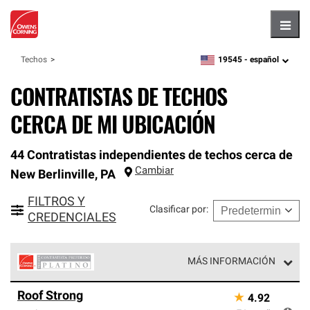
Hambu
19545 -
español
Techos
zipcode,
language
CONTRATISTAS DE TECHOS
CERCA DE MI UBICACIÓN
44 Contratistas independientes de techos cerca de
Cambiar
New Berlinville
,
PA
FILTROS Y
Clasificar por
:
CREDENCIALES
MÁS INFORMACIÓN
Los Contratistas Preferenciales Platinum de Owens
Roof Strong
★
4.92
Corning constituyen el nivel superior de nuestra red