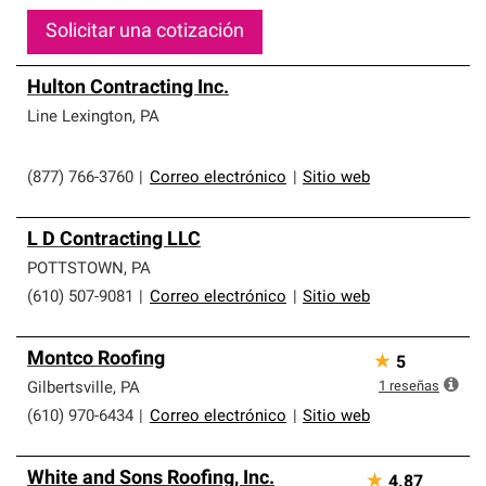
Solicitar una cotización
Hulton Contracting Inc.
Line Lexington
,
PA
(877) 766-3760
|
Correo electrónico
|
Sitio web
L D Contracting LLC
POTTSTOWN
,
PA
(610) 507-9081
|
Correo electrónico
|
Sitio web
Montco Roofing
★
5
1
reseñas
Gilbertsville
,
PA
(610) 970-6434
|
Correo electrónico
|
Sitio web
White and Sons Roofing, Inc.
★
4.87