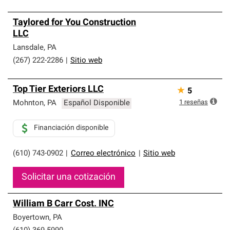
Taylored for You Construction
LLC
Lansdale
,
PA
(267) 222-2286
|
Sitio web
Top Tier Exteriors LLC
★
5
1
reseñas
Mohnton
,
PA
Español Disponible
Financiación disponible
(610) 743-0902
|
Correo electrónico
|
Sitio web
Solicitar una cotización
William B Carr Cost. INC
Boyertown
,
PA