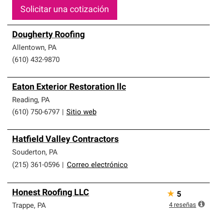
Solicitar una cotización
Dougherty Roofing
Allentown
,
PA
(610) 432-9870
Eaton Exterior Restoration llc
Reading
,
PA
(610) 750-6797
|
Sitio web
Hatfield Valley Contractors
Souderton
,
PA
(215) 361-0596
|
Correo electrónico
Honest Roofing LLC
★
5
4
reseñas
Trappe
,
PA