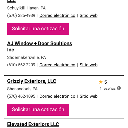
LLC
que cumplen con altos estándares y requisitos estrictos
de profesionalismo y confiabilidad.
Schuylkill Haven
,
PA
(570) 385-4939
|
Correo electrónico
|
Sitio web
Solicitar una cotización
AJ Window + Door Soultions
Inc
Shoemakersville
,
PA
(610) 562-2209
|
Correo electrónico
|
Sitio web
Grizzly Exteriors, LLC
★
5
1
reseñas
Shenandoah
,
PA
(570) 462-1095
|
Correo electrónico
|
Sitio web
Solicitar una cotización
Elevated Exteriors LLC