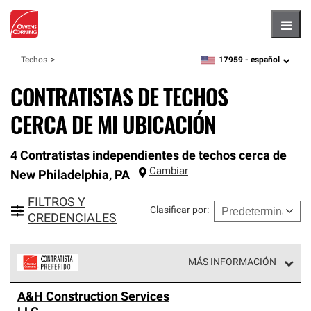
Hambu
17959 -
español
Techos
zipcode,
language
CONTRATISTAS DE TECHOS
CERCA DE MI UBICACIÓN
4 Contratistas independientes de techos cerca de
Cambiar
New Philadelphia
,
PA
FILTROS Y
Clasificar por
:
CREDENCIALES
MÁS INFORMACIÓN
Los Contratistas Preferenciales de Owens Corning son
A&H Construction Services
parte de una red exclusiva de profesionales de techos