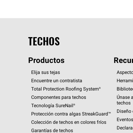
TECHOS
Productos
Recur
Elija sus tejas
Aspecto
Encuentre un contratista
Herrami
Total Protection Roofing
System®
Bibliot
Componentes para techos
Únase a
techos
Tecnología
SureNail®
Diseño 
Protección contra algas
StreakGuard™
Eventos
Colección de techos en colores fríos
Declara
Garantías de techos