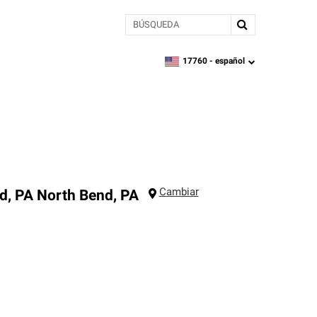
BÚSQUEDA
17760 -
español
zipcode,
language
Cambiar
d, PA
North Bend
,
PA