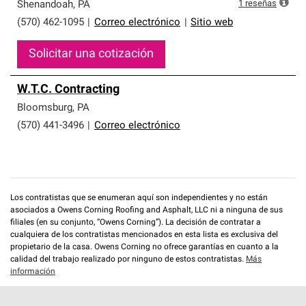
que cumplen con altos estándares y requisitos estrictos
1
reseñas
Shenandoah
,
PA
de profesionalismo y confiabilidad.
(570) 462-1095
|
Correo electrónico
|
Sitio web
Solicitar una cotización
W.T.C. Contracting
Bloomsburg
,
PA
(570) 441-3496
|
Correo electrónico
Los contratistas que se enumeran aquí son independientes y no están
asociados a Owens Corning Roofing and Asphalt, LLC ni a ninguna de sus
filiales (en su conjunto, “Owens Corning”). La decisión de contratar a
cualquiera de los contratistas mencionados en esta lista es exclusiva del
propietario de la casa. Owens Corning no ofrece garantías en cuanto a la
calidad del trabajo realizado por ninguno de estos contratistas.
Más
información