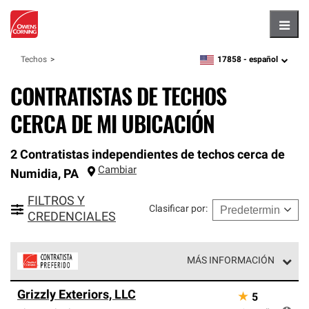
Hambu
17858 -
español
Techos
zipcode,
language
CONTRATISTAS DE TECHOS
CERCA DE MI UBICACIÓN
2 Contratistas independientes de techos cerca de
Cambiar
Numidia
,
PA
FILTROS Y
Clasificar por
:
CREDENCIALES
MÁS INFORMACIÓN
Los Contratistas Preferenciales de Owens Corning son
Grizzly Exteriors, LLC
★
5
parte de una red exclusiva de profesionales de techos