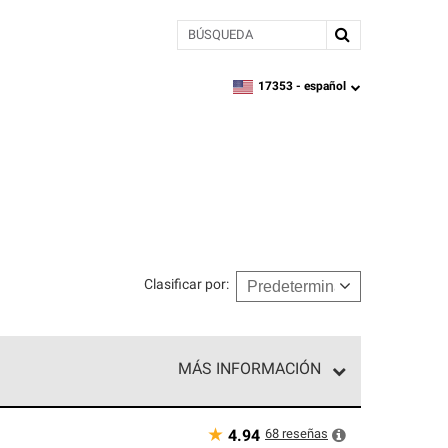
BÚSQUEDA
17353 -
español
zipcode,
language
Clasificar por
:
MÁS INFORMACIÓN
n el nivel superior de nuestra red exclusiva y
y destreza incomparable. Solo ellos pueden
★
68
reseñas
4.94