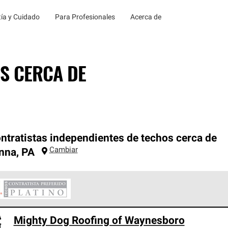
ía y Cuidado
Para Profesionales
Acerca de
S CERCA DE
ntratistas independientes de techos cerca de
Cambiar
nna
,
PA
ontratistas Preferenciales Platinum de Owens Corning constituye
Mighty Dog Roofing of Waynesboro
en con estándares estrictos de profesionalismo, confiabilidad 