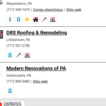
er nuestra mejor garantía de sistemas de techos.
Waynesboro
,
PA
(717) 949-7475
|
Correo electrónico
|
Sitio web
DRS Roofing & Remodeling
Littlestown
,
PA
(717) 521-2758
Modern Renovations of PA
Greencastle
,
PA
(717) 809-5480
|
Sitio web