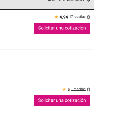
MÁS INFORMACIÓN
ed exclusiva de profesionales de techos que
o y confiabilidad.
★
17
reseñas
4.94
Solicitar una cotización
★
1
reseñas
5
Solicitar una cotización