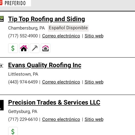
ontratistas Preferenciales de Owens Corning son parte de una r
Tip Top Roofing and Siding
en con altos estándares y requisitos estrictos de profesionalism
Chambersburg
,
PA
Español Disponible
(717) 552-4900
|
Correo electrónico
|
Sitio web
Evans Quality Roofing Inc
Littlestown
,
PA
(443) 974-6459
|
Correo electrónico
|
Sitio web
Precision Trades & Services LLC
Gettysburg
,
PA
(717) 229-6610
|
Correo electrónico
|
Sitio web