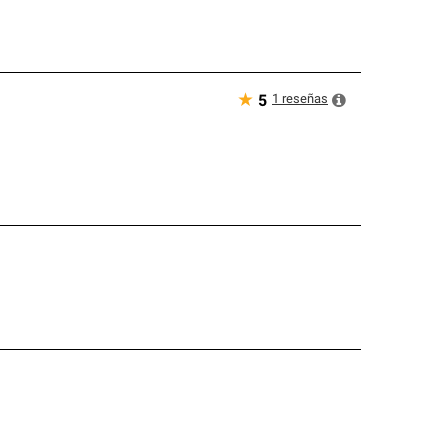
★
1
reseñas
5