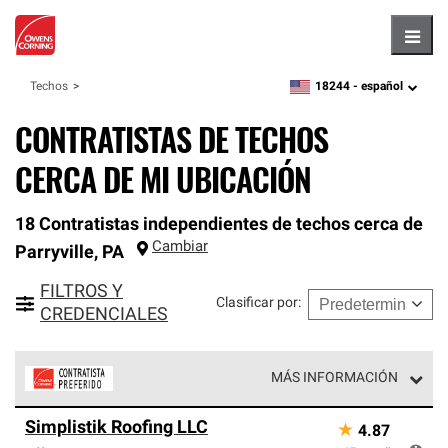
Hambu
18244 -
español
Techos
zipcode,
language
CONTRATISTAS DE TECHOS
CERCA DE MI UBICACIÓN
18 Contratistas independientes de techos cerca de
Cambiar
Parryville
,
PA
FILTROS Y
Clasificar por
:
CREDENCIALES
MÁS INFORMACIÓN
Los Contratistas Preferenciales de Owens Corning son
Simplistik Roofing LLC
★
4.87
parte de una red exclusiva de profesionales de techos