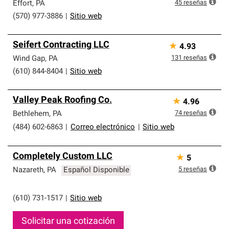
que cumplen con altos estándares y requisitos estrictos
45
reseñas
Effort
,
PA
de profesionalismo y confiabilidad.
(570) 977-3886
|
Sitio web
Seifert Contracting LLC
★
4.93
131
reseñas
Wind Gap
,
PA
(610) 844-8404
|
Sitio web
Valley Peak Roofing Co.
★
4.96
74
reseñas
Bethlehem
,
PA
(484) 602-6863
|
Correo electrónico
|
Sitio web
Completely Custom LLC
★
5
5
reseñas
Nazareth
,
PA
Español Disponible
(610) 731-1517
|
Sitio web
Solicitar una cotización