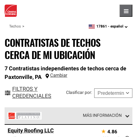
Hambu
17861 -
español
Techos
zipcode,
language
CONTRATISTAS DE TECHOS
CERCA DE MI UBICACIÓN
7 Contratistas independientes de techos cerca de
Cambiar
Paxtonville
,
PA
FILTROS Y
Clasificar por
:
CREDENCIALES
MÁS INFORMACIÓN
Los Contratistas Preferenciales Platinum de Owens
Equity Roofing LLC
★
4.86
Corning constituyen el nivel superior de nuestra red