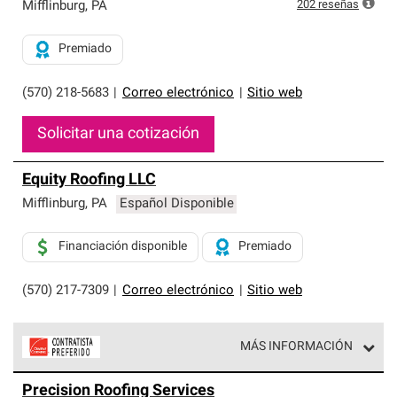
exclusiva y cumplen con estándares estrictos de
202
reseñas
Mifflinburg
,
PA
profesionalismo, confiabilidad y destreza incomparable.
Solo ellos pueden ofrecer nuestra mejor garantía de
Premiado
sistemas de techos.
(570) 218-5683
|
Correo electrónico
|
Sitio web
Solicitar una cotización
Equity Roofing LLC
Mifflinburg
,
PA
Español Disponible
Financiación disponible
Premiado
(570) 217-7309
|
Correo electrónico
|
Sitio web
MÁS INFORMACIÓN
Los Contratistas Preferenciales de Owens Corning son
Precision Roofing Services
parte de una red exclusiva de profesionales de techos