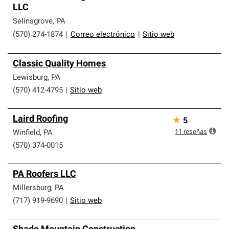
LLC
que cumplen con altos estándares y requisitos estrictos
de profesionalismo y confiabilidad.
Selinsgrove
,
PA
(570) 274-1874
|
Correo electrónico
|
Sitio web
Classic Quality Homes
Lewisburg
,
PA
(570) 412-4795
|
Sitio web
Laird Roofing
★
5
11
reseñas
Winfield
,
PA
(570) 374-0015
PA Roofers LLC
Millersburg
,
PA
(717) 919-9690
|
Sitio web