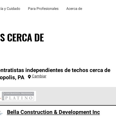
ía y Cuidado
Para Profesionales
Acerca de
S CERCA DE
ntratistas independientes de techos cerca de
Cambiar
opolis
,
PA
ontratistas Preferenciales Platinum de Owens Corning constituye
Bella Construction & Development Inc
en con estándares estrictos de profesionalismo, confiabilidad 