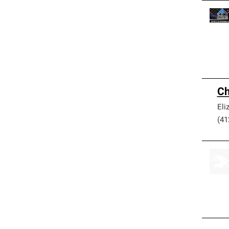
Ch
Eli
(41