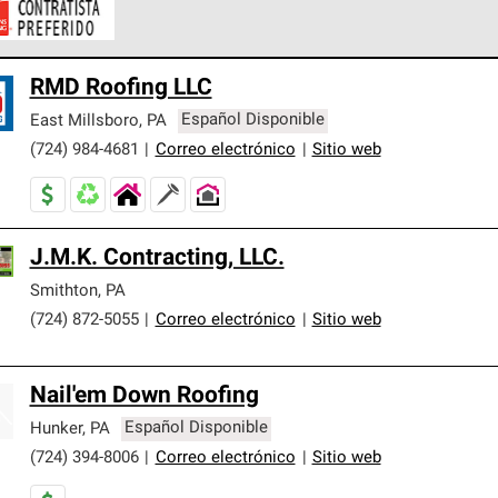
ontratistas Preferenciales de Owens Corning son parte de una r
RMD Roofing LLC
en con altos estándares y requisitos estrictos de profesionalism
East Millsboro
,
PA
Español Disponible
(724) 984-4681
|
Correo electrónico
|
Sitio web
J.M.K. Contracting, LLC.
Smithton
,
PA
(724) 872-5055
|
Correo electrónico
|
Sitio web
Nail'em Down Roofing
Hunker
,
PA
Español Disponible
(724) 394-8006
|
Correo electrónico
|
Sitio web