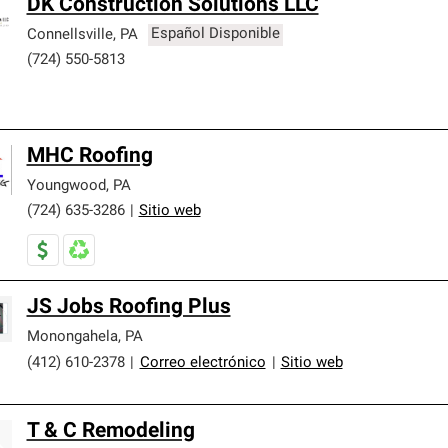
DK Construction Solutions LLC
Connellsville
,
PA
Español Disponible
(724) 550-5813
MHC Roofing
Youngwood
,
PA
(724) 635-3286
|
Sitio web
JS Jobs Roofing Plus
Monongahela
,
PA
(412) 610-2378
|
Correo electrónico
|
Sitio web
T & C Remodeling