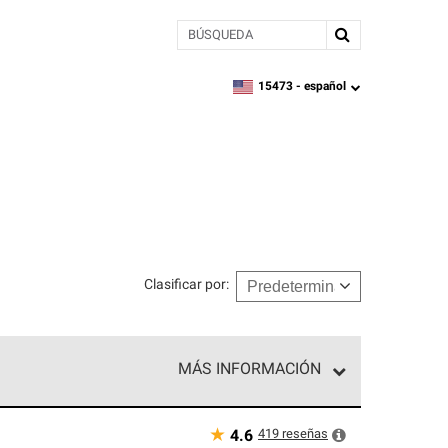
BÚSQUEDA
15473 -
español
zipcode,
language
Clasificar por
:
MÁS INFORMACIÓN
n el nivel superior de nuestra red exclusiva y
y destreza incomparable. Solo ellos pueden
★
419
reseñas
4.6