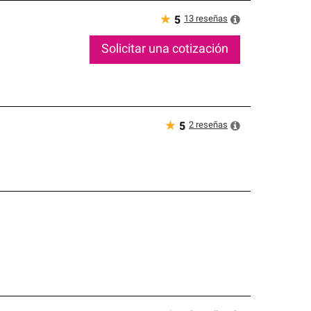
★
13
reseñas
5
Solicitar una cotización
★
2
reseñas
5