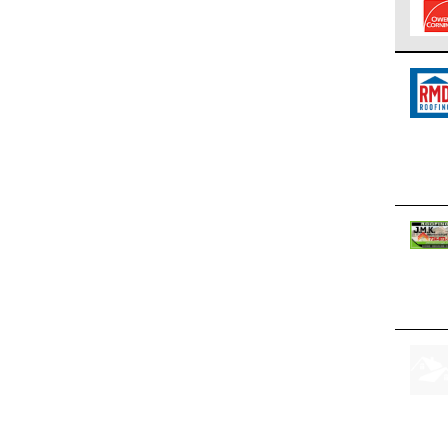
Los C
cumpl