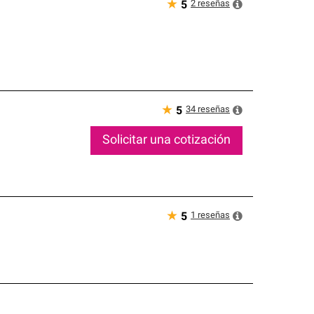
★
2
reseñas
5
★
34
reseñas
5
Solicitar una cotización
★
1
reseñas
5