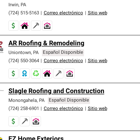
er nuestra mejor garantía de sistemas de techos.
Irwin
,
PA
(724) 515-5163
|
Correo electrónico
|
Sitio web
AR Roofing & Remodeling
Uniontown
,
PA
Español Disponible
(724) 550-3064
|
Correo electrónico
|
Sitio web
Slagle Roofing and Construction
Monongahela
,
PA
Español Disponible
(724) 258-6901
|
Correo electrónico
|
Sitio web
EZ Home Exteriors