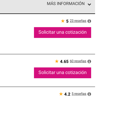
MÁS INFORMACIÓN
ed exclusiva de profesionales de techos que
o y confiabilidad.
★
23
reseñas
5
Solicitar una cotización
★
60
reseñas
4.65
Solicitar una cotización
★
5
reseñas
4.2