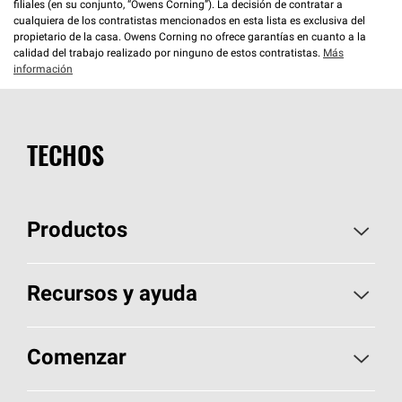
filiales (en su conjunto, “Owens Corning”). La decisión de contratar a
cualquiera de los contratistas mencionados en esta lista es exclusiva del
propietario de la casa. Owens Corning no ofrece garantías en cuanto a la
calidad del trabajo realizado por ninguno de estos contratistas.
Más
información
TECHOS
Productos
Elija sus tejas
Recursos y ayuda
Encuentre un contratista
Aspectos básicos sobre techos
Comenzar
Total Protection Roofing
System®
Herramientas de diseño y color