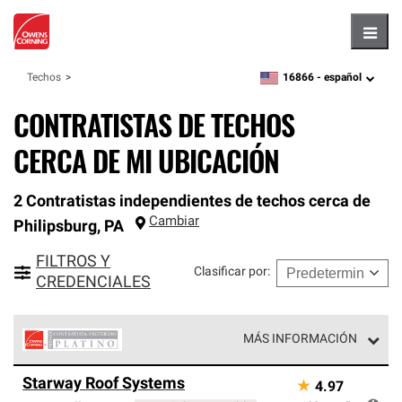
Hambu
16866 -
español
Techos
zipcode,
language
CONTRATISTAS DE TECHOS
CERCA DE MI UBICACIÓN
2 Contratistas independientes de techos cerca de
Cambiar
Philipsburg
,
PA
FILTROS Y
Clasificar por
:
CREDENCIALES
MÁS INFORMACIÓN
Los Contratistas Preferenciales Platinum de Owens
Starway Roof Systems
★
4.97
Corning constituyen el nivel superior de nuestra red