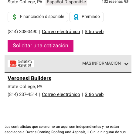
exclusiva y cumplen con estándares estrictos de
102
reseñas
State College
,
PA
Español Disponible
profesionalismo, confiabilidad y destreza incomparable.
Solo ellos pueden ofrecer nuestra mejor garantía de
Financiación disponible
Premiado
sistemas de techos.
(814) 308-0490
|
Correo electrónico
|
Sitio web
Solicitar una cotización
MÁS INFORMACIÓN
Los Contratistas Preferenciales de Owens Corning son
Veronesi Builders
parte de una red exclusiva de profesionales de techos
que cumplen con altos estándares y requisitos estrictos
State College
,
PA
de profesionalismo y confiabilidad.
(814) 237-4514
|
Correo electrónico
|
Sitio web
Los contratistas que se enumeran aquí son independientes y no están
asociados a Owens Corning Roofing and Asphalt, LLC ni a ninguna de sus