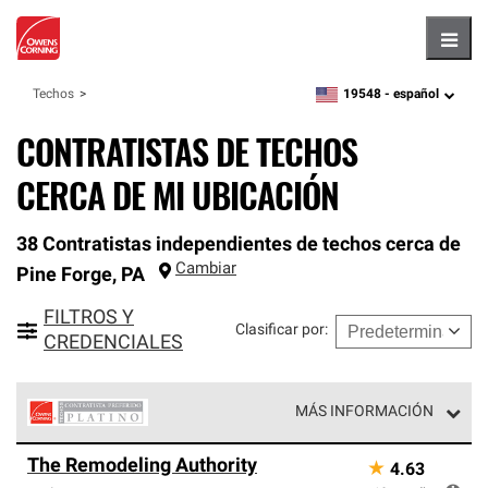
Hambu
19548 -
español
Techos
zipcode,
language
CONTRATISTAS DE TECHOS
CERCA DE MI UBICACIÓN
38 Contratistas independientes de techos cerca de
Cambiar
Pine Forge
,
PA
FILTROS Y
Clasificar por
:
CREDENCIALES
MÁS INFORMACIÓN
Los Contratistas Preferenciales Platinum de Owens
The Remodeling Authority
★
4.63
Corning constituyen el nivel superior de nuestra red