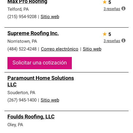
Max Pro Roofing
★
5
3
reseñas
Telford
,
PA
(215) 954-9208
|
Sitio web
Supreme Roofing Inc.
★
5
3
reseñas
Norristown
,
PA
(484) 522-4248
|
Correo electrónico
|
Sitio web
Solicitar una cotización
Paramount Home Solutions
LLC
Souderton
,
PA
(267) 945-1400
|
Sitio web
Foulds Roofing, LLC
Oley
,
PA