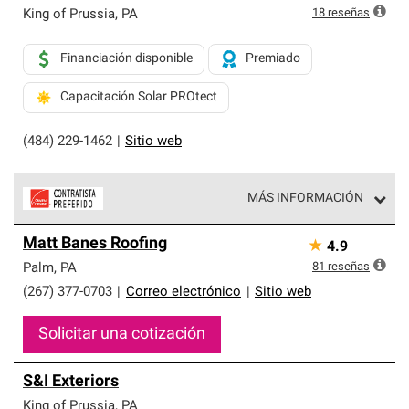
18
reseñas
King of Prussia
,
PA
Financiación disponible
Premiado
Capacitación Solar PROtect
(484) 229-1462
|
Sitio web
MÁS INFORMACIÓN
Los Contratistas Preferenciales de Owens Corning son
Matt Banes Roofing
★
4.9
parte de una red exclusiva de profesionales de techos
que cumplen con altos estándares y requisitos estrictos
81
reseñas
Palm
,
PA
de profesionalismo y confiabilidad.
(267) 377-0703
|
Correo electrónico
|
Sitio web
Solicitar una cotización
S&I Exteriors
King of Prussia
,
PA