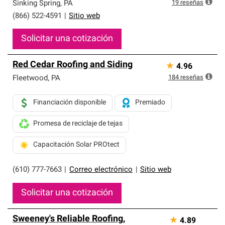
exclusiva y cumplen con estándares estrictos de
19
reseñas
Sinking Spring
,
PA
profesionalismo, confiabilidad y destreza incomparable.
(866) 522-4591
|
Sitio web
Solo ellos pueden ofrecer nuestra mejor garantía de
sistemas de techos.
Solicitar una cotización
Red Cedar Roofing and Siding
★
4.96
184
reseñas
Fleetwood
,
PA
Financiación disponible
Premiado
Promesa de reciclaje de tejas
Capacitación Solar PROtect
(610) 777-7663
|
Correo electrónico
|
Sitio web
Solicitar una cotización
Sweeney's Reliable Roofing,
★
4.89