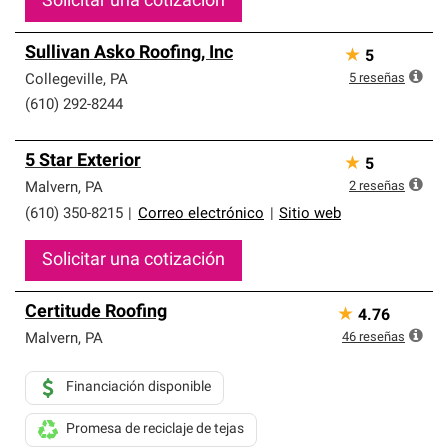
Solicitar una cotización
Sullivan Asko Roofing, Inc
★
5
5
reseñas
Collegeville
,
PA
(610) 292-8244
5 Star Exterior
★
5
2
reseñas
Malvern
,
PA
(610) 350-8215
|
Correo electrónico
|
Sitio web
Solicitar una cotización
Certitude Roofing
★
4.76
46
reseñas
Malvern
,
PA
Financiación disponible
Promesa de reciclaje de tejas