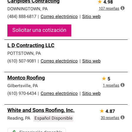
Caripides Contracting
★
4.98
107
reseñas
DOWNINGTOWN
,
PA
(484) 888-6817
|
Correo electrónico
|
Sitio web
Solicitar una cotización
L D Contracting LLC
POTTSTOWN
,
PA
(610) 507-9081
|
Correo electrónico
|
Sitio web
Montco Roofing
★
5
1
reseñas
Gilbertsville
,
PA
(610) 970-6434
|
Correo electrónico
|
Sitio web
White and Sons Roofing, Inc.
★
4.87
30
reseñas
Reading
,
PA
Español Disponible