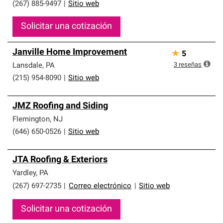
(267) 885-9497
|
Sitio web
Solicitar una cotización
Janville Home Improvement
★
5
3
reseñas
Lansdale
,
PA
(215) 954-8090
|
Sitio web
JMZ Roofing and Siding
Flemington
,
NJ
(646) 650-0526
|
Sitio web
JTA Roofing & Exteriors
Yardley
,
PA
(267) 697-2735
|
Correo electrónico
|
Sitio web
Solicitar una cotización