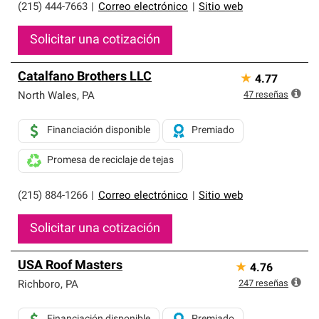
(215) 444-7663
|
Correo electrónico
|
Sitio web
Solicitar una cotización
Catalfano Brothers LLC
★
4.77
47
reseñas
North Wales
,
PA
Financiación disponible
Premiado
Promesa de reciclaje de tejas
(215) 884-1266
|
Correo electrónico
|
Sitio web
Solicitar una cotización
USA Roof Masters
★
4.76
247
reseñas
Richboro
,
PA