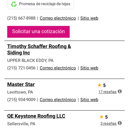
Promesa de reciclaje de tejas
(215) 667-8988
|
Correo electrónico
|
Sitio web
Solicitar una cotización
Timothy Schaffer Roofing &
Siding Inc
UPPER BLACK EDDY
,
PA
(215) 721-0456
|
Correo electrónico
|
Sitio web
Master Star
★
5
17
reseñas
Levittown
,
PA
(215) 934-9009
|
Correo electrónico
|
Sitio web
QE Keystone Roofing LLC
★
5
3
reseñas
Sellersville
,
PA