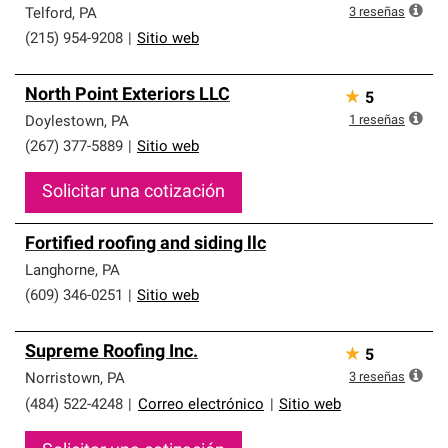
3
reseñas
Telford
,
PA
(215) 954-9208
|
Sitio web
North Point Exteriors LLC
★
5
1
reseñas
Doylestown
,
PA
(267) 377-5889
|
Sitio web
Solicitar una cotización
Fortified roofing and siding llc
Langhorne
,
PA
(609) 346-0251
|
Sitio web
Supreme Roofing Inc.
★
5
3
reseñas
Norristown
,
PA
(484) 522-4248
|
Correo electrónico
|
Sitio web