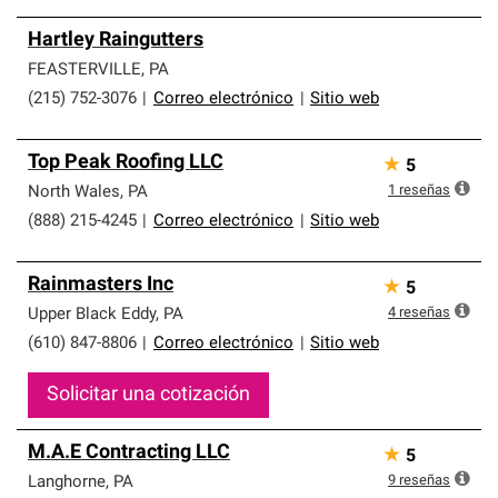
Hartley Raingutters
FEASTERVILLE
,
PA
(215) 752-3076
|
Correo electrónico
|
Sitio web
Top Peak Roofing LLC
★
5
1
reseñas
North Wales
,
PA
(888) 215-4245
|
Correo electrónico
|
Sitio web
Rainmasters Inc
★
5
4
reseñas
Upper Black Eddy
,
PA
(610) 847-8806
|
Correo electrónico
|
Sitio web
Solicitar una cotización
M.A.E Contracting LLC
★
5
9
reseñas
Langhorne
,
PA