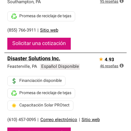
exclusiva y cumplen con estándares estrictos de
95
reseñas
Southampton
,
PA
profesionalismo, confiabilidad y destreza incomparable.
Solo ellos pueden ofrecer nuestra mejor garantía de
Promesa de reciclaje de tejas
sistemas de techos.
(855) 766-3911
|
Sitio web
Solicitar una cotización
Disaster Solutions Inc.
★
4.93
46
reseñas
Feasterville
,
PA
Español Disponible
Financiación disponible
Promesa de reciclaje de tejas
Capacitación Solar PROtect
(610) 457-0095
|
Correo electrónico
|
Sitio web