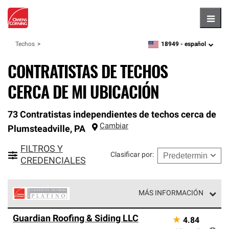
Hambu
18949 -
español
Techos
zipcode,
language
CONTRATISTAS DE TECHOS
CERCA DE MI UBICACIÓN
73 Contratistas independientes de techos cerca de
Cambiar
Plumsteadville
,
PA
FILTROS Y
Clasificar por
:
CREDENCIALES
MÁS INFORMACIÓN
Los Contratistas Preferenciales Platinum de Owens
Guardian Roofing & Siding LLC
★
4.84
Corning constituyen el nivel superior de nuestra red