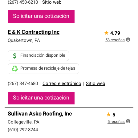
(267) 450-6210
|
Sitio web
Solicitar una cotización
E & K Contracting Inc
★
4.79
53
reseñas
Quakertown
,
PA
Financiación disponible
Promesa de reciclaje de tejas
(267) 347-4680
|
Correo electrónico
|
Sitio web
Solicitar una cotización
Sullivan Asko Roofing, Inc
★
5
5
reseñas
Collegeville
,
PA
(610) 292-8244