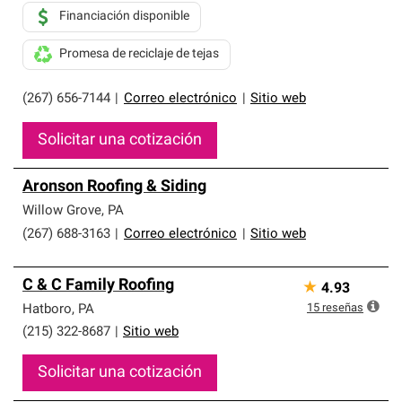
Financiación disponible
Promesa de reciclaje de tejas
(267) 656-7144
|
Correo electrónico
|
Sitio web
Solicitar una cotización
Aronson Roofing & Siding
Willow Grove
,
PA
(267) 688-3163
|
Correo electrónico
|
Sitio web
C & C Family Roofing
★
4.93
15
reseñas
Hatboro
,
PA
(215) 322-8687
|
Sitio web
Solicitar una cotización