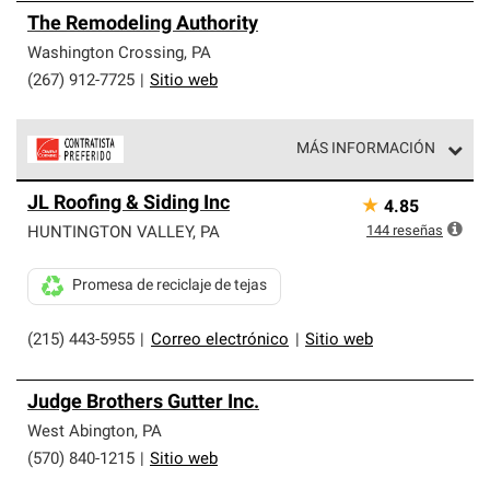
The Remodeling Authority
Washington Crossing
,
PA
(267) 912-7725
|
Sitio web
MÁS INFORMACIÓN
Los Contratistas Preferenciales de Owens Corning son
JL Roofing & Siding Inc
★
4.85
parte de una red exclusiva de profesionales de techos
que cumplen con altos estándares y requisitos estrictos
144
reseñas
HUNTINGTON VALLEY
,
PA
de profesionalismo y confiabilidad.
Promesa de reciclaje de tejas
(215) 443-5955
|
Correo electrónico
|
Sitio web
Judge Brothers Gutter Inc.
West Abington
,
PA
(570) 840-1215
|
Sitio web