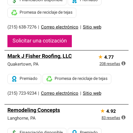
Financiación disponible
Premiado
Promesa de reciclaje de tejas
(215) 638-7276
|
Correo electrónico
|
Sitio web
Solicitar una cotización
Mark J Fisher Roofing, LLC
★
4.77
208
reseñas
Quakertown
,
PA
Premiado
Promesa de reciclaje de tejas
(215) 723-9234
|
Correo electrónico
|
Sitio web
Remodeling Concepts
★
4.92
83
reseñas
Langhorne
,
PA
Financiación disponible
Premiado