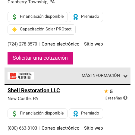
exclusiva y cumplen con estándares estrictos de
Cranberry Township
,
PA
profesionalismo, confiabilidad y destreza incomparable.
Solo ellos pueden ofrecer nuestra mejor garantía de
Financiación disponible
Premiado
sistemas de techos.
Capacitación Solar PROtect
(724) 278-8570
|
Correo electrónico
|
Sitio web
Solicitar una cotización
MÁS INFORMACIÓN
Los Contratistas Preferenciales de Owens Corning son
Shell Restoration LLC
★
5
parte de una red exclusiva de profesionales de techos
que cumplen con altos estándares y requisitos estrictos
3
reseñas
New Castle
,
PA
de profesionalismo y confiabilidad.
Financiación disponible
Premiado
(800) 663-8103
|
Correo electrónico
|
Sitio web