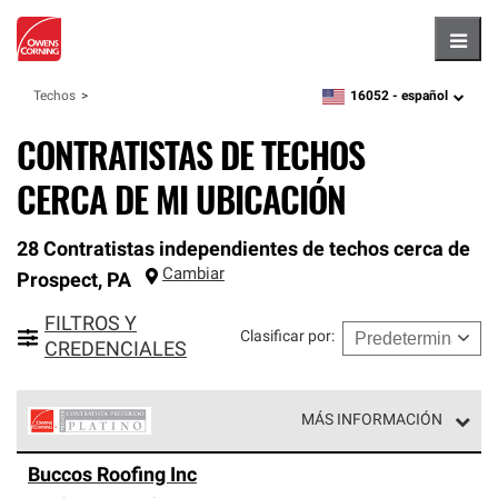
Hambu
16052 -
español
Techos
zipcode,
language
CONTRATISTAS DE TECHOS
CERCA DE MI UBICACIÓN
28 Contratistas independientes de techos cerca de
Cambiar
Prospect
,
PA
FILTROS Y
Clasificar por
:
CREDENCIALES
MÁS INFORMACIÓN
Los Contratistas Preferenciales Platinum de Owens
Buccos Roofing Inc
Corning constituyen el nivel superior de nuestra red