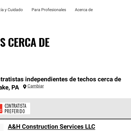
ía y Cuidado
Para Profesionales
Acerca de
S CERCA DE
tratistas independientes de techos cerca de
Cambiar
ake
,
PA
ontratistas Preferenciales de Owens Corning son parte de una r
A&H Construction Services LLC
en con altos estándares y requisitos estrictos de profesionalism