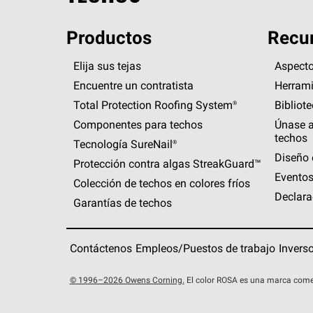
Productos
Recur
Elija sus tejas
Aspecto
Encuentre un contratista
Herrami
Total Protection Roofing
System®
Bibliot
Componentes para techos
Únase a
techos
Tecnología
SureNail®
Diseño 
Protección contra algas
StreakGuard™
Eventos
Colección de techos en colores fríos
Declara
Garantías de techos
Contáctenos
Empleos/Puestos de trabajo
Invers
© 1996–2026 Owens Corning.
El color ROSA es una marca come