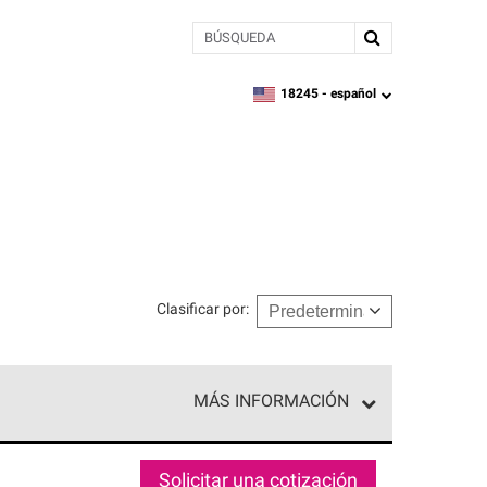
BÚSQUEDA
18245 -
español
zipcode,
language
Clasificar por
:
MÁS INFORMACIÓN
ed exclusiva de profesionales de techos que
o y confiabilidad.
Solicitar una cotización