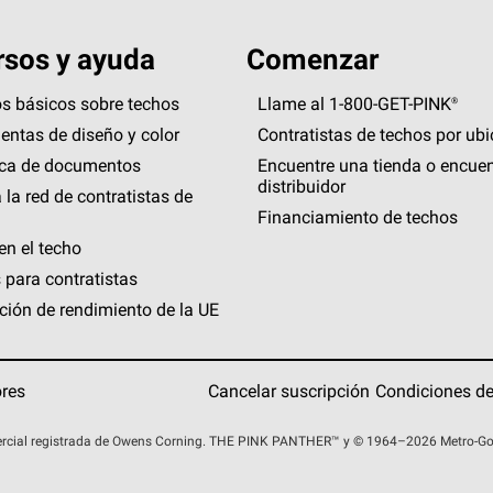
sos y ayuda
Comenzar
s básicos sobre techos
Llame al 1-800-GET
-
PINK®
entas de diseño y color
Contratistas de techos por ub
eca de documentos
Encuentre una tienda o encuen
distribuidor
 la red de contratistas de
Financiamiento de techos
en el techo
 para contratistas
ción de rendimiento de la UE
ores
Cancelar suscripción
Condiciones de
rcial registrada de Owens Corning. THE PINK
PANTHER™
y © 1964–2026 Metro-Gold