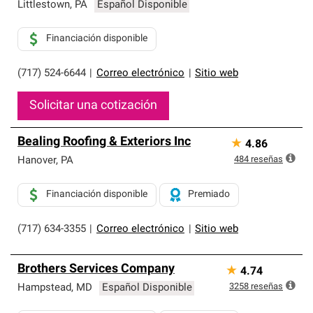
exclusiva y cumplen con estándares estrictos de
Littlestown
,
PA
Español Disponible
profesionalismo, confiabilidad y destreza incomparable.
Solo ellos pueden ofrecer nuestra mejor garantía de
Financiación disponible
sistemas de techos.
(717) 524-6644
|
Correo electrónico
|
Sitio web
Solicitar una cotización
Bealing Roofing & Exteriors Inc
★
4.86
484
reseñas
Hanover
,
PA
Financiación disponible
Premiado
(717) 634-3355
|
Correo electrónico
|
Sitio web
Brothers Services Company
★
4.74
3258
reseñas
Hampstead
,
MD
Español Disponible