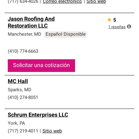
(717) 634-4026
|
Correo electrónico
|
Sitio web
Jason Roofing And
★
5
Restoration LLC
1
reseñas
Manchester
,
MD
Español Disponible
(410) 774-6663
Solicitar una cotización
MC Hall
Sparks
,
MD
(410) 274-8051
Schrum Enterprises LLC
York
,
PA
(717) 219-4011
|
Sitio web