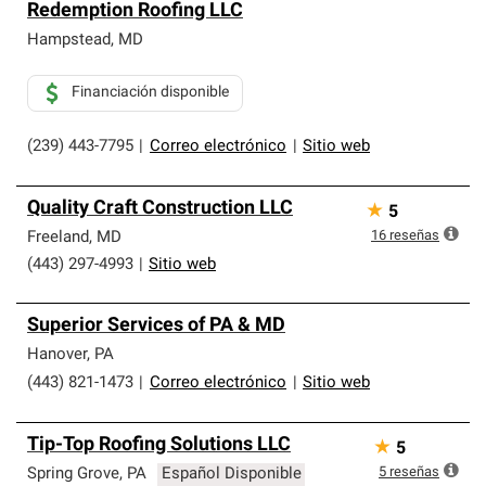
Redemption Roofing LLC
Hampstead
,
MD
Financiación disponible
(239) 443-7795
|
Correo electrónico
|
Sitio web
Quality Craft Construction LLC
★
5
16
reseñas
Freeland
,
MD
(443) 297-4993
|
Sitio web
Superior Services of PA & MD
Hanover
,
PA
(443) 821-1473
|
Correo electrónico
|
Sitio web
Tip-Top Roofing Solutions LLC
★
5
5
reseñas
Spring Grove
,
PA
Español Disponible