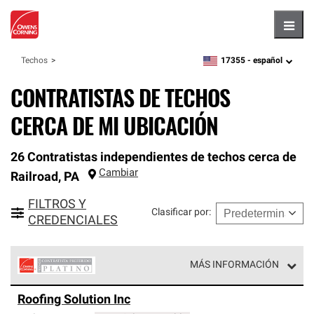
Hambu
17355 -
español
Techos
zipcode,
language
CONTRATISTAS DE TECHOS
CERCA DE MI UBICACIÓN
26 Contratistas independientes de techos cerca de
Cambiar
Railroad
,
PA
FILTROS Y
Clasificar por
:
CREDENCIALES
MÁS INFORMACIÓN
Los Contratistas Preferenciales Platinum de Owens
Roofing Solution Inc
Corning constituyen el nivel superior de nuestra red