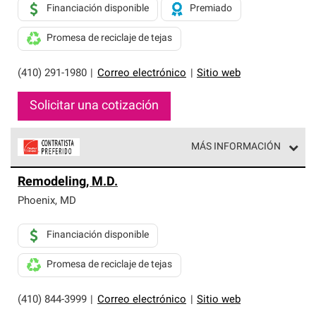
Financiación disponible
Premiado
Promesa de reciclaje de tejas
(410) 291-1980
|
Correo electrónico
|
Sitio web
Solicitar una cotización
MÁS INFORMACIÓN
Los Contratistas Preferenciales de Owens Corning son
Remodeling, M.D.
parte de una red exclusiva de profesionales de techos
que cumplen con altos estándares y requisitos estrictos
Phoenix
,
MD
de profesionalismo y confiabilidad.
Financiación disponible
Promesa de reciclaje de tejas
(410) 844-3999
|
Correo electrónico
|
Sitio web