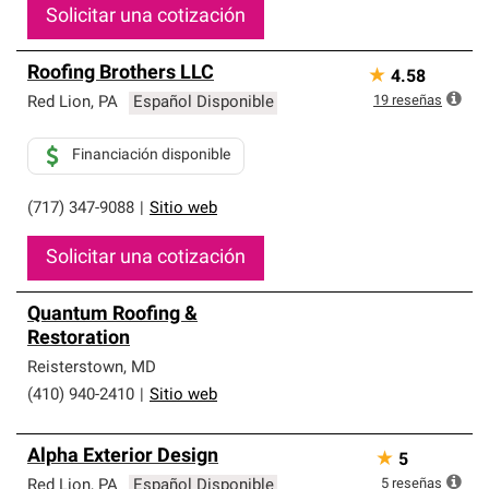
Solicitar una cotización
Roofing Brothers LLC
★
4.58
19
reseñas
Red Lion
,
PA
Español Disponible
Financiación disponible
(717) 347-9088
|
Sitio web
Solicitar una cotización
Quantum Roofing &
Restoration
Reisterstown
,
MD
(410) 940-2410
|
Sitio web
Alpha Exterior Design
★
5
5
reseñas
Red Lion
,
PA
Español Disponible