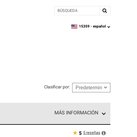
BÚSQUEDA
15359 -
español
zipcode,
language
Clasificar por
:
MÁS INFORMACIÓN
n el nivel superior de nuestra red exclusiva y
y destreza incomparable. Solo ellos pueden
★
5
reseñas
5