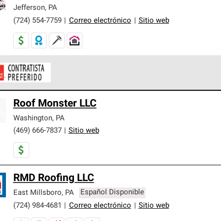
er nuestra mejor garantía de sistemas de techos.
Jefferson
,
PA
(724) 554-7759
|
Correo electrónico
|
Sitio web
ontratistas Preferenciales de Owens Corning son parte de una r
Roof Monster LLC
en con altos estándares y requisitos estrictos de profesionalism
Washington
,
PA
(469) 666-7837
|
Sitio web
RMD Roofing LLC
East Millsboro
,
PA
Español Disponible
(724) 984-4681
|
Correo electrónico
|
Sitio web