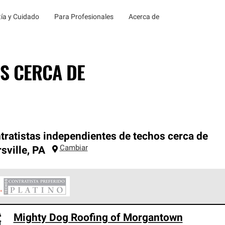
ía y Cuidado
Para Profesionales
Acerca de
S CERCA DE
tratistas independientes de techos cerca de
Cambiar
sville
,
PA
ontratistas Preferenciales Platinum de Owens Corning constituye
Mighty Dog Roofing of Morgantown
en con estándares estrictos de profesionalismo, confiabilidad 