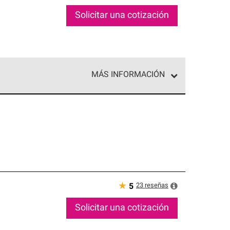
Solicitar una cotización
MÁS INFORMACIÓN
ed exclusiva de profesionales de techos que
o y confiabilidad.
★
23
reseñas
5
Solicitar una cotización