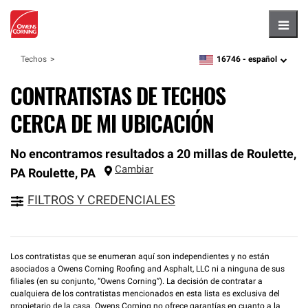
Hambu
16746 -
español
Techos
zipcode,
language
CONTRATISTAS DE TECHOS
CERCA DE MI UBICACIÓN
No encontramos resultados a 20 millas de Roulette,
Cambiar
PA
Roulette
,
PA
FILTROS Y CREDENCIALES
Los contratistas que se enumeran aquí son independientes y no están
asociados a Owens Corning Roofing and Asphalt, LLC ni a ninguna de sus
filiales (en su conjunto, “Owens Corning”). La decisión de contratar a
cualquiera de los contratistas mencionados en esta lista es exclusiva del
propietario de la casa. Owens Corning no ofrece garantías en cuanto a la