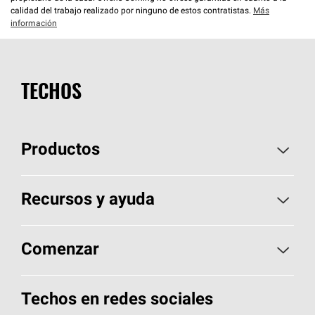
calidad del trabajo realizado por ninguno de estos contratistas.
Más
información
TECHOS
Productos
Elija sus tejas
Recursos y ayuda
Encuentre un contratista
Aspectos básicos sobre techos
Comenzar
Total Protection Roofing
System®
Herramientas de diseño y color
Llame al 1-800-GET
-
PINK®
Techos en redes sociales
Componentes para techos