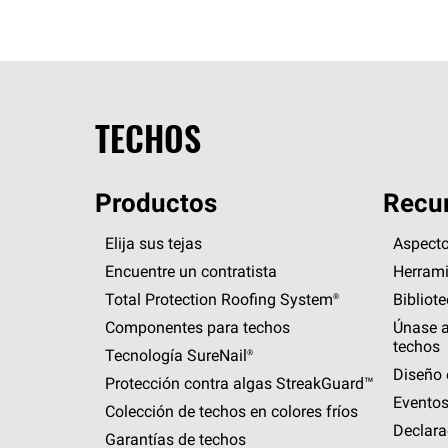
TECHOS
Productos
Recur
Elija sus tejas
Aspecto
Encuentre un contratista
Herrami
Total Protection Roofing
System®
Bibliot
Componentes para techos
Únase a
techos
Tecnología
SureNail®
Diseño 
Protección contra algas
StreakGuard™
Eventos
Colección de techos en colores fríos
Declara
Garantías de techos