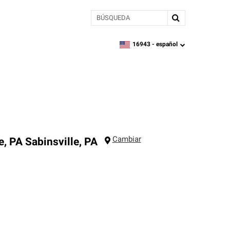
BÚSQUEDA
16943 -
español
zipcode,
language
Cambiar
e, PA
Sabinsville
,
PA