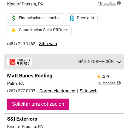
18
reseñas
King of Prussia
,
PA
Financiación disponible
Premiado
Capacitación Solar PROtect
(484) 229-1462
|
Sitio web
MÁS INFORMACIÓN
Los Contratistas Preferenciales de Owens Corning son
Matt Banes Roofing
★
4.9
parte de una red exclusiva de profesionales de techos
que cumplen con altos estándares y requisitos estrictos
81
reseñas
Palm
,
PA
de profesionalismo y confiabilidad.
(267) 377-0703
|
Correo electrónico
|
Sitio web
Solicitar una cotización
S&I Exteriors
King of Prussia
,
PA