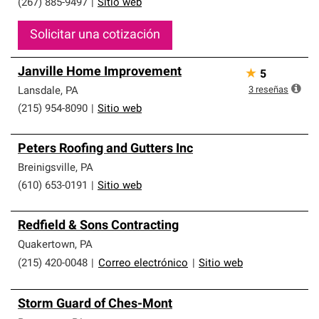
(267) 885-9497
|
Sitio web
Solicitar una cotización
Janville Home Improvement
★
5
3
reseñas
Lansdale
,
PA
(215) 954-8090
|
Sitio web
Peters Roofing and Gutters Inc
Breinigsville
,
PA
(610) 653-0191
|
Sitio web
Redfield & Sons Contracting
Quakertown
,
PA
(215) 420-0048
|
Correo electrónico
|
Sitio web
Storm Guard of Ches-Mont