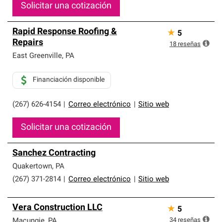
Solicitar una cotización
Rapid Response Roofing &
★
5
Repairs
18
reseñas
East Greenville
,
PA
Financiación disponible
(267) 626-4154
|
Correo electrónico
|
Sitio web
Solicitar una cotización
Sanchez Contracting
Quakertown
,
PA
(267) 371-2814
|
Correo electrónico
|
Sitio web
Vera Construction LLC
★
5
34
reseñas
Macungie
,
PA