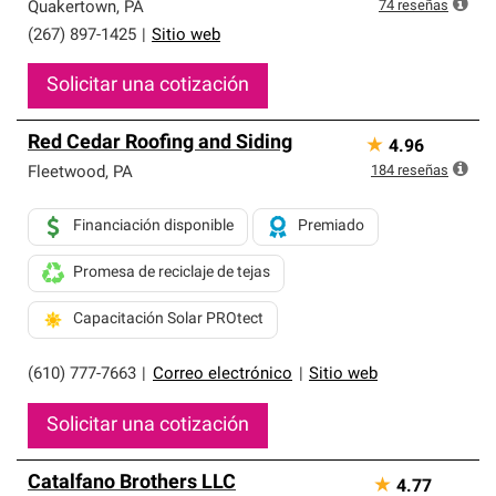
exclusiva y cumplen con estándares estrictos de
74
reseñas
Quakertown
,
PA
profesionalismo, confiabilidad y destreza incomparable.
(267) 897-1425
|
Sitio web
Solo ellos pueden ofrecer nuestra mejor garantía de
sistemas de techos.
Solicitar una cotización
Red Cedar Roofing and Siding
★
4.96
184
reseñas
Fleetwood
,
PA
Financiación disponible
Premiado
Promesa de reciclaje de tejas
Capacitación Solar PROtect
(610) 777-7663
|
Correo electrónico
|
Sitio web
Solicitar una cotización
Catalfano Brothers LLC
★
4.77