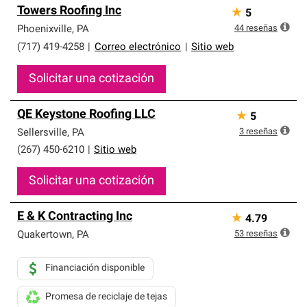
Towers Roofing Inc
★
5
44
reseñas
Phoenixville
,
PA
(717) 419-4258
|
Correo electrónico
|
Sitio web
Solicitar una cotización
QE Keystone Roofing LLC
★
5
3
reseñas
Sellersville
,
PA
(267) 450-6210
|
Sitio web
Solicitar una cotización
E & K Contracting Inc
★
4.79
53
reseñas
Quakertown
,
PA
Financiación disponible
Promesa de reciclaje de tejas