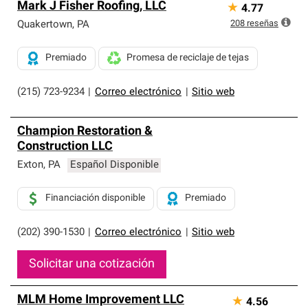
Mark J Fisher Roofing, LLC
★
4.77
208
reseñas
Quakertown
,
PA
Premiado
Promesa de reciclaje de tejas
(215) 723-9234
|
Correo electrónico
|
Sitio web
Champion Restoration &
Construction LLC
Exton
,
PA
Español Disponible
Financiación disponible
Premiado
(202) 390-1530
|
Correo electrónico
|
Sitio web
Solicitar una cotización
MLM Home Improvement LLC
★
4.56