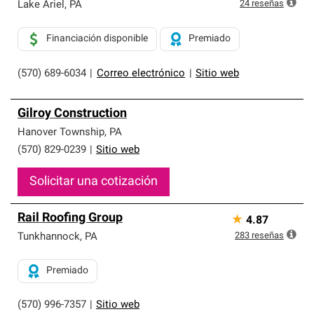
exclusiva y cumplen con estándares estrictos de
24
reseñas
Lake Ariel
,
PA
profesionalismo, confiabilidad y destreza incomparable.
Solo ellos pueden ofrecer nuestra mejor garantía de
Financiación disponible
Premiado
sistemas de techos.
(570) 689-6034
|
Correo electrónico
|
Sitio web
Gilroy Construction
Hanover Township
,
PA
(570) 829-0239
|
Sitio web
Solicitar una cotización
Rail Roofing Group
★
4.87
283
reseñas
Tunkhannock
,
PA
Premiado
(570) 996-7357
|
Sitio web