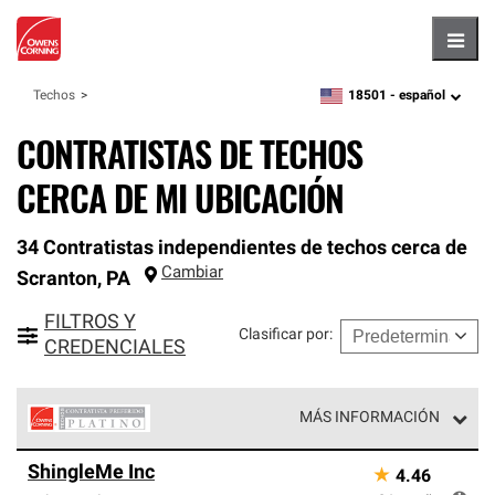
Hambu
18501 -
español
Techos
zipcode,
language
CONTRATISTAS DE TECHOS
CERCA DE MI UBICACIÓN
34 Contratistas independientes de techos cerca de
Cambiar
Scranton
,
PA
FILTROS Y
Clasificar por
:
CREDENCIALES
MÁS INFORMACIÓN
Los Contratistas Preferenciales Platinum de Owens
ShingleMe Inc
★
4.46
Corning constituyen el nivel superior de nuestra red