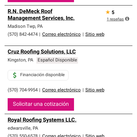
R.N. DeMeck Roof
★
5
Management Services, Inc.
1
reseñas
Madison Twp
,
PA
(570) 842-4474
|
Correo electrónico
|
Sitio web
Cruz Roofing Solutions, LLC
Kingston
,
PA
Español Disponible
Financiación disponible
(570) 704-9954
|
Correo electrónico
|
Sitio web
Solicitar una cotización
Royal Roofing Systems LLC.
edwarsville
,
PA
(570) 550-6578
|
Correo electrónico
|
Sitio web