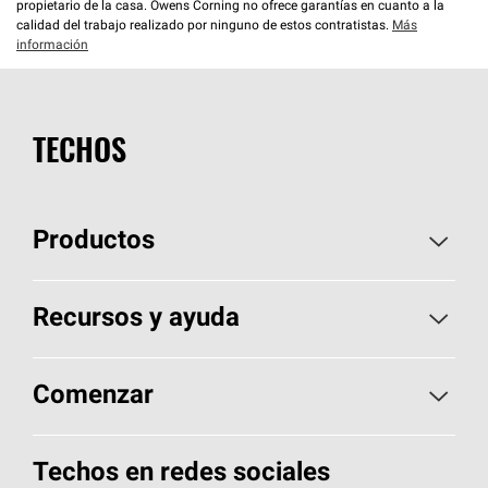
propietario de la casa. Owens Corning no ofrece garantías en cuanto a la
calidad del trabajo realizado por ninguno de estos contratistas.
Más
información
TECHOS
Productos
Elija sus tejas
Recursos y ayuda
Encuentre un contratista
Aspectos básicos sobre techos
Comenzar
Total Protection Roofing
System®
Herramientas de diseño y color
Llame al 1-800-GET
-
PINK®
Techos en redes sociales
Componentes para techos