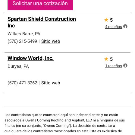
Solicitar una cotización
Spartan Shield Construction
★
5
Inc
4
reseñas
Wilkes Barre
,
PA
(570) 215-5499
|
Sitio web
Window World, Inc.
★
5
1
reseñas
Duryea
,
PA
(570) 471-3262
|
Sitio web
Los contratistas que se enumeran aquí son independientes y no están
asociados a Owens Corning Roofing and Asphalt, LLC ni a ninguna de sus
filiales (en su conjunto, “Owens Corning”). La decisión de contratar a
cualquiera de los contratistas mencionados en esta lista es exclusiva del