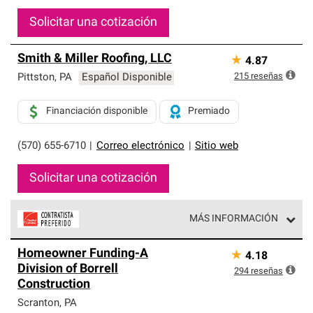
Solicitar una cotización
Smith & Miller Roofing, LLC
★
4.87
215
reseñas
Pittston
,
PA
Español Disponible
Financiación disponible
Premiado
(570) 655-6710
|
Correo electrónico
|
Sitio web
Solicitar una cotización
MÁS INFORMACIÓN
Los Contratistas Preferenciales de Owens Corning son
Homeowner Funding-A
★
4.18
parte de una red exclusiva de profesionales de techos
Division of Borrell
que cumplen con altos estándares y requisitos estrictos
294
reseñas
Construction
de profesionalismo y confiabilidad.
Scranton
,
PA