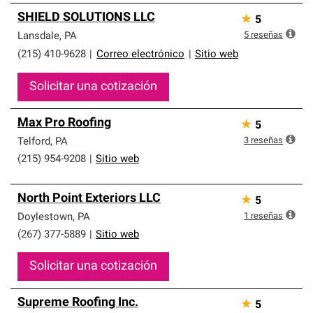
SHIELD SOLUTIONS LLC
★
5
5
reseñas
Lansdale
,
PA
(215) 410-9628
|
Correo electrónico
|
Sitio web
Solicitar una cotización
Max Pro Roofing
★
5
3
reseñas
Telford
,
PA
(215) 954-9208
|
Sitio web
North Point Exteriors LLC
★
5
1
reseñas
Doylestown
,
PA
(267) 377-5889
|
Sitio web
Solicitar una cotización
Supreme Roofing Inc.
★
5