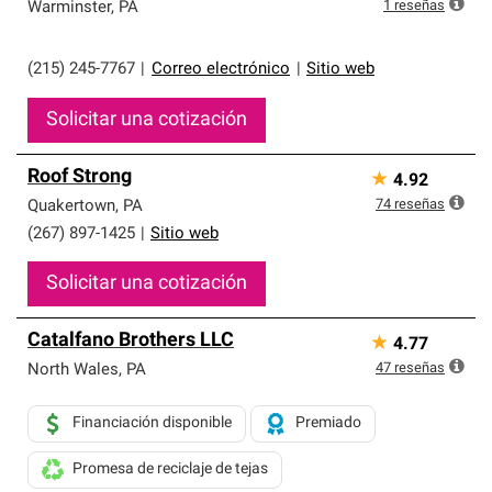
exclusiva y cumplen con estándares estrictos de
1
reseñas
Warminster
,
PA
profesionalismo, confiabilidad y destreza incomparable.
Solo ellos pueden ofrecer nuestra mejor garantía de
sistemas de techos.
(215) 245-7767
|
Correo electrónico
|
Sitio web
Solicitar una cotización
Roof Strong
★
4.92
74
reseñas
Quakertown
,
PA
(267) 897-1425
|
Sitio web
Solicitar una cotización
Catalfano Brothers LLC
★
4.77
47
reseñas
North Wales
,
PA
Financiación disponible
Premiado
Promesa de reciclaje de tejas