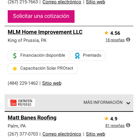
(267) 215-7663
|
Correo electrónico
|
Sitio web
Solicitar una cotización
MLM Home Improvement LLC
★
4.56
18
reseñas
King of Prussia
,
PA
Financiación disponible
Premiado
Capacitación Solar PROtect
(484) 229-1462
|
Sitio web
MÁS INFORMACIÓN
Los Contratistas Preferenciales de Owens Corning son
Matt Banes Roofing
★
4.9
parte de una red exclusiva de profesionales de techos
que cumplen con altos estándares y requisitos estrictos
81
reseñas
Palm
,
PA
de profesionalismo y confiabilidad.
(267) 377-0703
|
Correo electrónico
|
Sitio web