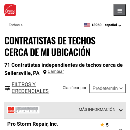
Hambu
18960 -
español
Techos
zipcode,
language
CONTRATISTAS DE TECHOS
CERCA DE MI UBICACIÓN
71 Contratistas independientes de techos cerca de
Cambiar
Sellersville
,
PA
FILTROS Y
Clasificar por
:
CREDENCIALES
MÁS INFORMACIÓN
Los Contratistas Preferenciales Platinum de Owens
Pro Storm Repair, Inc.
★
5
Corning constituyen el nivel superior de nuestra red