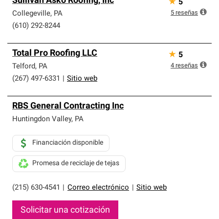
Sullivan Asko Roofing, Inc
★
5
5
reseñas
Collegeville
,
PA
(610) 292-8244
Total Pro Roofing LLC
★
5
4
reseñas
Telford
,
PA
(267) 497-6331
|
Sitio web
RBS General Contracting Inc
Huntingdon Valley
,
PA
Financiación disponible
Promesa de reciclaje de tejas
(215) 630-4541
|
Correo electrónico
|
Sitio web
Solicitar una cotización