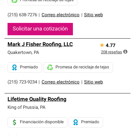
Promesa de reciclaje de tejas
(215) 638-7276
|
Correo electrónico
|
Sitio web
Solicitar una cotización
Mark J Fisher Roofing, LLC
★
4.77
208
reseñas
Quakertown
,
PA
Premiado
Promesa de reciclaje de tejas
(215) 723-9234
|
Correo electrónico
|
Sitio web
Lifetime Quality Roofing
King of Prussia
,
PA
Financiación disponible
Premiado