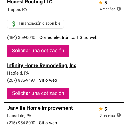
Honest Roofing LLC
★
5
4
reseñas
Trappe
,
PA
Financiación disponible
(484) 369-0040
|
Correo electrónico
|
Sitio web
Solicitar una cotización
Infinity Home Remodeling, Inc
Hatfield
,
PA
(267) 885-9497
|
Sitio web
Solicitar una cotización
Janville Home Improvement
★
5
3
reseñas
Lansdale
,
PA
(215) 954-8090
|
Sitio web