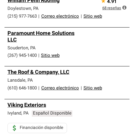
William Penn Roofing
★
4.91
68
reseñas
Doylestown
,
PA
(215) 977-7663
|
Correo electrónico
|
Sitio web
Paramount Home Solutions
LLC
Souderton
,
PA
(267) 945-1400
|
Sitio web
The Roof & Company, LLC
Lansdale
,
PA
(610) 646-1800
|
Correo electrónico
|
Sitio web
Viking Exteriors
Ivyland
,
PA
Español Disponible
Financiación disponible