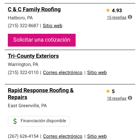
C & C Family Roofing
★
4.93
15
reseñas
Hatboro
,
PA
(215) 322-8687
|
Sitio web
Solicitar una cotización
Tri-County Exteriors
Warrington
,
PA
(215) 322-0110
|
Correo electrónico
|
Sitio web
Rapid Response Roofing &
★
5
Repairs
18
reseñas
East Greenville
,
PA
Financiación disponible
(267) 626-4154
|
Correo electrónico
|
Sitio web