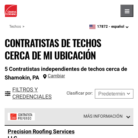
Hambu
17872 -
español
Techos
zipcode,
language
CONTRATISTAS DE TECHOS
CERCA DE MI UBICACIÓN
5 Contratistas independientes de techos cerca de
Cambiar
Shamokin
,
PA
FILTROS Y
Clasificar por
:
CREDENCIALES
MÁS INFORMACIÓN
Los Contratistas Preferenciales de Owens Corning son
Precision Roofing Services
parte de una red exclusiva de profesionales de techos