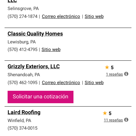
LLC
que cumplen con altos estándares y requisitos estrictos
de profesionalismo y confiabilidad.
Selinsgrove
,
PA
(570) 274-1874
|
Correo electrónico
|
Sitio web
Classic Quality Homes
Lewisburg
,
PA
(570) 412-4795
|
Sitio web
Grizzly Exteriors, LLC
★
5
1
reseñas
Shenandoah
,
PA
(570) 462-1095
|
Correo electrónico
|
Sitio web
Solicitar una cotización
Laird Roofing
★
5
11
reseñas
Winfield
,
PA
(570) 374-0015