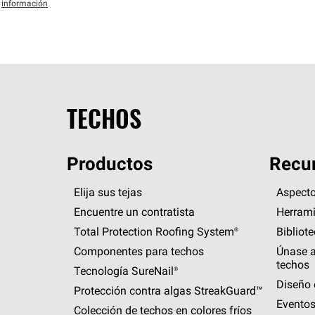
información
TECHOS
Productos
Recur
Elija sus tejas
Aspecto
Encuentre un contratista
Herrami
Total Protection Roofing
System®
Bibliot
Componentes para techos
Únase a
techos
Tecnología
SureNail®
Diseño 
Protección contra algas
StreakGuard™
Eventos
Colección de techos en colores fríos