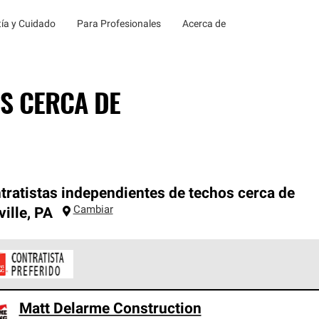
ía y Cuidado
Para Profesionales
Acerca de
S CERCA DE
tratistas independientes de techos cerca de
Cambiar
ille
,
PA
ontratistas Preferenciales de Owens Corning son parte de una r
Matt Delarme Construction
en con altos estándares y requisitos estrictos de profesionalism