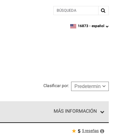
BÚSQUEDA
16873 -
español
zipcode,
language
Clasificar por
:
MÁS INFORMACIÓN
ed exclusiva de profesionales de techos que
o y confiabilidad.
★
5
reseñas
5