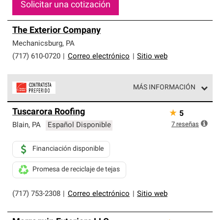
Solicitar una cotización
The Exterior Company
Mechanicsburg
,
PA
(717) 610-0720
|
Correo electrónico
|
Sitio web
MÁS INFORMACIÓN
Los Contratistas Preferenciales de Owens Corning son
Tuscarora Roofing
★
5
parte de una red exclusiva de profesionales de techos
que cumplen con altos estándares y requisitos estrictos
7
reseñas
Blain
,
PA
Español Disponible
de profesionalismo y confiabilidad.
Financiación disponible
Promesa de reciclaje de tejas
(717) 753-2308
|
Correo electrónico
|
Sitio web