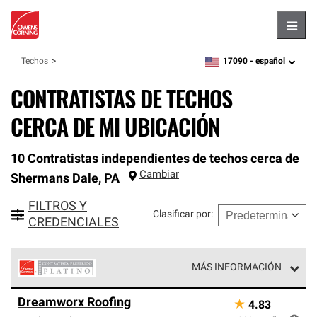
Hambu
17090 -
español
Techos
zipcode,
language
CONTRATISTAS DE TECHOS
CERCA DE MI UBICACIÓN
10 Contratistas independientes de techos cerca de
Cambiar
Shermans Dale
,
PA
FILTROS Y
Clasificar por
:
CREDENCIALES
MÁS INFORMACIÓN
Los Contratistas Preferenciales Platinum de Owens
Dreamworx Roofing
★
4.83
Corning constituyen el nivel superior de nuestra red