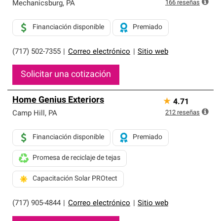
exclusiva y cumplen con estándares estrictos de
166
reseñas
Mechanicsburg
,
PA
profesionalismo, confiabilidad y destreza incomparable.
Solo ellos pueden ofrecer nuestra mejor garantía de
Financiación disponible
Premiado
sistemas de techos.
(717) 502-7355
|
Correo electrónico
|
Sitio web
Solicitar una cotización
Home Genius Exteriors
★
4.71
212
reseñas
Camp Hill
,
PA
Financiación disponible
Premiado
Promesa de reciclaje de tejas
Capacitación Solar PROtect
(717) 905-4844
|
Correo electrónico
|
Sitio web