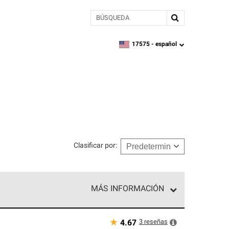
BÚSQUEDA
17575 -
español
zipcode,
language
Clasificar por
:
MÁS INFORMACIÓN
n el nivel superior de nuestra red exclusiva y
y destreza incomparable. Solo ellos pueden
★
3
reseñas
4.67