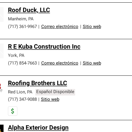
Roof Duck, LLC
Manheim
,
PA
(717) 361-9967
|
Correo electrónico
|
Sitio web
R E Kuba Construction Inc
York
,
PA
(717) 854-7663
|
Correo electrónico
|
Sitio web
Roofing Brothers LLC
Red Lion
,
PA
Español Disponible
(717) 347-9088
|
Sitio web
Alpha Exterior Design