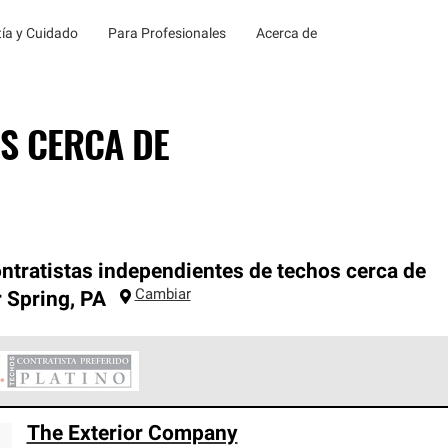
ía y Cuidado
Para Profesionales
Acerca de
S CERCA DE
ntratistas independientes de techos cerca de
Cambiar
r Spring
,
PA
ontratistas Preferenciales Platinum de Owens Corning constituye
The Exterior Company
en con estándares estrictos de profesionalismo, confiabilidad 