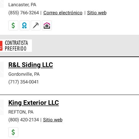
er nuestra mejor garantía de sistemas de techos.
Lancaster
,
PA
(855) 766-3264
|
Correo electrónico
|
Sitio web
ontratistas Preferenciales de Owens Corning son parte de una r
R&L Siding LLC
en con altos estándares y requisitos estrictos de profesionalism
Gordonville
,
PA
(717) 354-0041
King Exterior LLC
REFTON
,
PA
(800) 420-2134
|
Sitio web