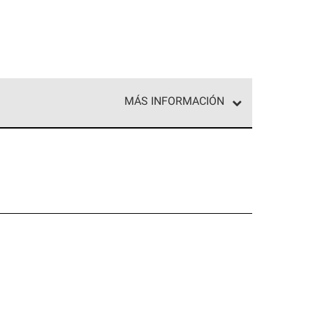
MÁS INFORMACIÓN
ed exclusiva de profesionales de techos que
o y confiabilidad.