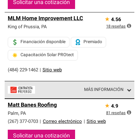
Solicitar una cotización
MLM Home Improvement LLC
★
4.56
18
reseñas
King of Prussia
,
PA
Financiación disponible
Premiado
Capacitación Solar PROtect
(484) 229-1462
|
Sitio web
MÁS INFORMACIÓN
Los Contratistas Preferenciales de Owens Corning son
Matt Banes Roofing
★
4.9
parte de una red exclusiva de profesionales de techos
que cumplen con altos estándares y requisitos estrictos
81
reseñas
Palm
,
PA
de profesionalismo y confiabilidad.
(267) 377-0703
|
Correo electrónico
|
Sitio web
Solicitar una cotización