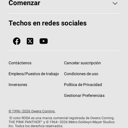
Aspectos básicos sobre techos
Comenzar
Total Protection Roofing
System®
Herramientas de diseño y color
Llame al 1-800-GET
-
PINK®
Techos en redes sociales
Componentes para techos
Biblioteca de documentos
Contratistas de techos por ubicación
Tecnología
SureNail®
Únase a la red de contratistas de techos
Encuentre una tienda o encuentre un
Protección contra algas
StreakGuard™
distribuidor
Diseño en el techo
Contáctenos
Cancelar suscripción
Colección de techos en colores fríos
Financiamiento de techos
Empleos/Puestos de trabajo
Condiciones de uso
Eventos para contratistas
Garantías de techos
Inversores
Política de Privacidad
Declaración de rendimiento de la UE
Gestionar Preferencias
© 1996–2026 Owens Corning.
El color ROSA es una marca comercial registrada de Owens Corning.
THE PINK
PANTHER™
y © 1964–2026 Metro-Goldwyn-Mayer Studios
Inc. Todos los derechos reservados.