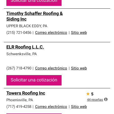
Solicitar una cotización
Timothy Schaffer Roofing &
Siding Inc
UPPER BLACK EDDY
,
PA
(215) 721-0456
|
Correo electrónico
|
Sitio web
ELR Roofing L.L.C.
Schwenksville
,
PA
(267) 718-4790
|
Correo electrónico
|
Sitio web
Solicitar una cotización
Towers Roofing Inc
★
5
44
reseñas
Phoenixville
,
PA
(717) 419-4258
|
Correo electrónico
|
Sitio web