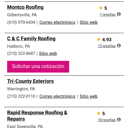
Montco Roofing
★
5
1
reseñas
Gilbertsville
,
PA
(610) 970-6434
|
Correo electrónico
|
Sitio web
C & C Family Roofing
★
4.93
15
reseñas
Hatboro
,
PA
(215) 322-8687
|
Sitio web
Solicitar una cotización
Tri-County Exteriors
Warrington
,
PA
(215) 322-0110
|
Correo electrónico
|
Sitio web
Rapid Response Roofing &
★
5
Repairs
18
reseñas
East Greenville
,
PA