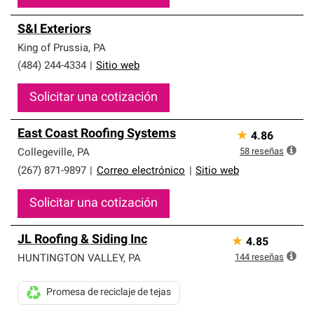
S&I Exteriors
King of Prussia
,
PA
(484) 244-4334
|
Sitio web
Solicitar una cotización
East Coast Roofing Systems
★
4.86
58
reseñas
Collegeville
,
PA
(267) 871-9897
|
Correo electrónico
|
Sitio web
Solicitar una cotización
JL Roofing & Siding Inc
★
4.85
144
reseñas
HUNTINGTON VALLEY
,
PA
Promesa de reciclaje de tejas