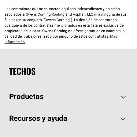
Los contratistas que se enumeran aquí son independientes y no están
asociados a Owens Corning Roofing and Asphalt, LLC ni a ninguna de sus
filiales (en su conjunto, “Owens Corning”). La decisión de contratar a
cualquiera de los contratistas mencionados en esta lista es exclusiva del
propietario de la casa. Owens Corning no ofrece garantías en cuanto a la
calidad del trabajo realizado por ninguno de estos contratistas.
Más
información
TECHOS
Productos
Elija sus tejas
Recursos y ayuda
Encuentre un contratista