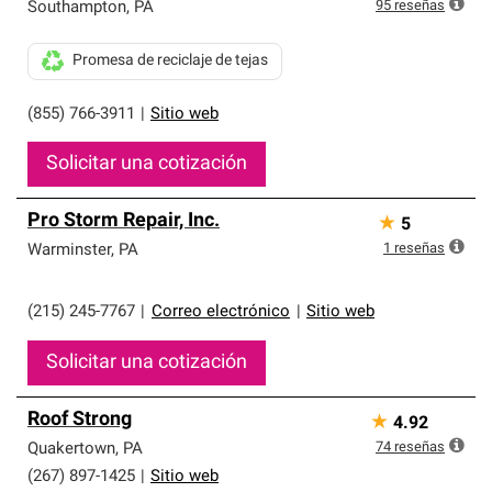
exclusiva y cumplen con estándares estrictos de
95
reseñas
Southampton
,
PA
profesionalismo, confiabilidad y destreza incomparable.
Solo ellos pueden ofrecer nuestra mejor garantía de
Promesa de reciclaje de tejas
sistemas de techos.
(855) 766-3911
|
Sitio web
Solicitar una cotización
Pro Storm Repair, Inc.
★
5
1
reseñas
Warminster
,
PA
(215) 245-7767
|
Correo electrónico
|
Sitio web
Solicitar una cotización
Roof Strong
★
4.92
74
reseñas
Quakertown
,
PA
(267) 897-1425
|
Sitio web