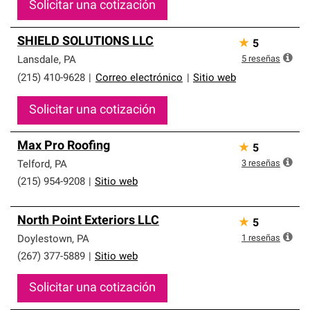
Solicitar una cotización
SHIELD SOLUTIONS LLC
★
5
5
reseñas
Lansdale
,
PA
(215) 410-9628
|
Correo electrónico
|
Sitio web
Solicitar una cotización
Max Pro Roofing
★
5
3
reseñas
Telford
,
PA
(215) 954-9208
|
Sitio web
North Point Exteriors LLC
★
5
1
reseñas
Doylestown
,
PA
(267) 377-5889
|
Sitio web
Solicitar una cotización