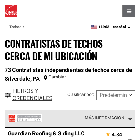
Hambu
18962 -
español
Techos
zipcode,
language
CONTRATISTAS DE TECHOS
CERCA DE MI UBICACIÓN
73 Contratistas independientes de techos cerca de
Cambiar
Silverdale
,
PA
FILTROS Y
Clasificar por
:
CREDENCIALES
MÁS INFORMACIÓN
Los Contratistas Preferenciales Platinum de Owens
Guardian Roofing & Siding LLC
★
4.84
Corning constituyen el nivel superior de nuestra red