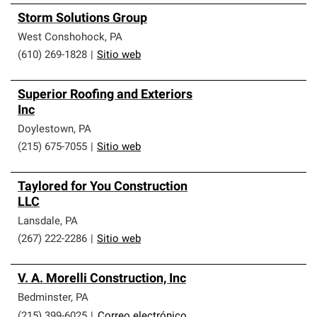
Storm Solutions Group
West Conshohock
,
PA
(610) 269-1828
|
Sitio web
Superior Roofing and Exteriors
Inc
Doylestown
,
PA
(215) 675-7055
|
Sitio web
Taylored for You Construction
LLC
Lansdale
,
PA
(267) 222-2286
|
Sitio web
V. A. Morelli Construction, Inc
Bedminster
,
PA
(215) 399-6025
|
Correo electrónico