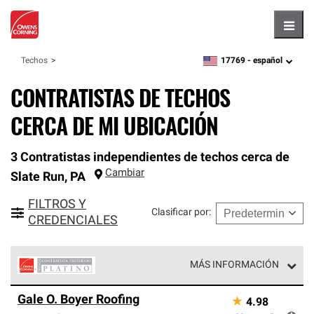
Hambu
17769 -
español
Techos
zipcode,
language
CONTRATISTAS DE TECHOS
CERCA DE MI UBICACIÓN
3 Contratistas independientes de techos cerca de
Cambiar
Slate Run
,
PA
FILTROS Y
Clasificar por
:
CREDENCIALES
MÁS INFORMACIÓN
Los Contratistas Preferenciales Platinum de Owens
Gale O. Boyer Roofing
★
4.98
Corning constituyen el nivel superior de nuestra red