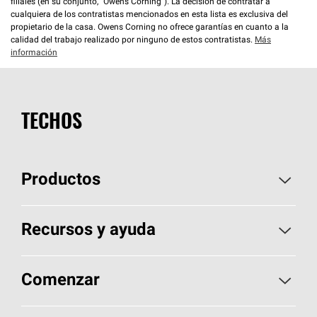
filiales (en su conjunto, “Owens Corning”). La decisión de contratar a
cualquiera de los contratistas mencionados en esta lista es exclusiva del
propietario de la casa. Owens Corning no ofrece garantías en cuanto a la
calidad del trabajo realizado por ninguno de estos contratistas.
Más
información
TECHOS
Productos
Elija sus tejas
Recursos y ayuda
Encuentre un contratista
Aspectos básicos sobre techos
Comenzar
Total Protection Roofing
System®
Herramientas de diseño y color