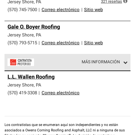
exclusiva y cumplen con estándares estrictos de
321
reseñas
Jersey Shore
,
PA
profesionalismo, confiabilidad y destreza incomparable.
(570) 745-7500
|
Correo electrónico
|
Sitio web
Solo ellos pueden ofrecer nuestra mejor garantía de
sistemas de techos.
Gale O. Boyer Roofing
Jersey Shore
,
PA
(570) 793-5715
|
Correo electrónico
|
Sitio web
MÁS INFORMACIÓN
Los Contratistas Preferenciales de Owens Corning son
L.L. Wallen Roofing
parte de una red exclusiva de profesionales de techos
que cumplen con altos estándares y requisitos estrictos
Jersey Shore
,
PA
de profesionalismo y confiabilidad.
(570) 419-3308
|
Correo electrónico
Los contratistas que se enumeran aquí son independientes y no están
asociados a Owens Corning Roofing and Asphalt, LLC ni a ninguna de sus