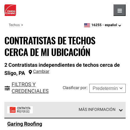
Hambu
16255 -
español
Techos
zipcode,
language
CONTRATISTAS DE TECHOS
CERCA DE MI UBICACIÓN
2 Contratistas independientes de techos cerca de
Cambiar
Sligo
,
PA
FILTROS Y
Clasificar por
:
CREDENCIALES
MÁS INFORMACIÓN
Los Contratistas Preferenciales de Owens Corning son
Garing Roofing
parte de una red exclusiva de profesionales de techos