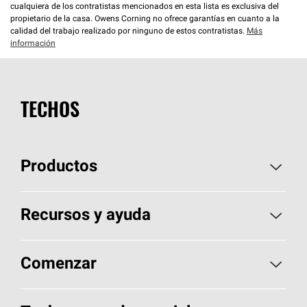
cualquiera de los contratistas mencionados en esta lista es exclusiva del
propietario de la casa. Owens Corning no ofrece garantías en cuanto a la
calidad del trabajo realizado por ninguno de estos contratistas.
Más
información
TECHOS
Productos
Elija sus tejas
Recursos y ayuda
Encuentre un contratista
Aspectos básicos sobre techos
Comenzar
Total Protection Roofing
System®
Herramientas de diseño y color
Llame al 1-800-GET
-
PINK®