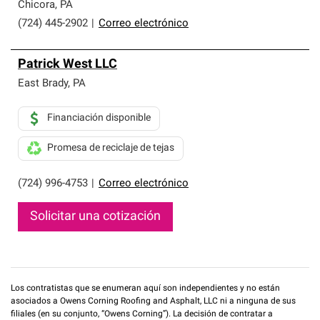
que cumplen con altos estándares y requisitos estrictos
Chicora
,
PA
de profesionalismo y confiabilidad.
(724) 445-2902
|
Correo electrónico
Patrick West LLC
East Brady
,
PA
Financiación disponible
Promesa de reciclaje de tejas
(724) 996-4753
|
Correo electrónico
Solicitar una cotización
Los contratistas que se enumeran aquí son independientes y no están
asociados a Owens Corning Roofing and Asphalt, LLC ni a ninguna de sus
filiales (en su conjunto, “Owens Corning”). La decisión de contratar a