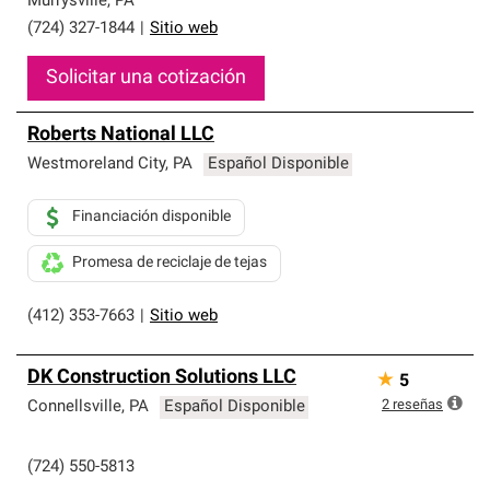
Murrysville
,
PA
(724) 327-1844
|
Sitio web
Solicitar una cotización
Roberts National LLC
Westmoreland City
,
PA
Español Disponible
Financiación disponible
Promesa de reciclaje de tejas
(412) 353-7663
|
Sitio web
DK Construction Solutions LLC
★
5
2
reseñas
Connellsville
,
PA
Español Disponible
(724) 550-5813