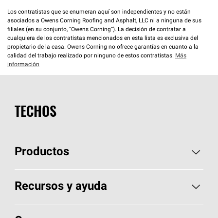
Los contratistas que se enumeran aquí son independientes y no están
asociados a Owens Corning Roofing and Asphalt, LLC ni a ninguna de sus
filiales (en su conjunto, “Owens Corning”). La decisión de contratar a
cualquiera de los contratistas mencionados en esta lista es exclusiva del
propietario de la casa. Owens Corning no ofrece garantías en cuanto a la
calidad del trabajo realizado por ninguno de estos contratistas.
Más
información
TECHOS
Productos
Elija sus tejas
Recursos y ayuda
Encuentre un contratista
Aspectos básicos sobre techos