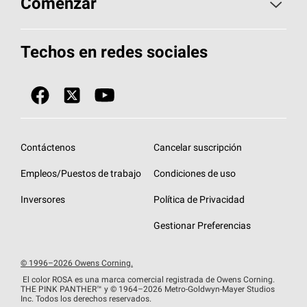
Comenzar
Total Protection Roofing
System®
Herramientas de diseño y color
Llame al 1-800-GET
-
PINK®
Techos en redes sociales
Componentes para techos
Biblioteca de documentos
Contratistas de techos por ubicación
Tecnología
SureNail®
Únase a la red de contratistas de techos
Encuentre una tienda o encuentre un
Protección contra algas
StreakGuard™
distribuidor
Diseño en el techo
Contáctenos
Cancelar suscripción
Colección de techos en colores fríos
Financiamiento de techos
Empleos/Puestos de trabajo
Condiciones de uso
Eventos para contratistas
Garantías de techos
Inversores
Política de Privacidad
Declaración de rendimiento de la UE
Gestionar Preferencias
© 1996–2026 Owens Corning.
El color ROSA es una marca comercial registrada de Owens Corning.
THE PINK
PANTHER™
y © 1964–2026 Metro-Goldwyn-Mayer Studios
Inc. Todos los derechos reservados.