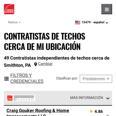
Hambu
15479 -
español
Techos
zipcode,
language
CONTRATISTAS DE TECHOS
CERCA DE MI UBICACIÓN
49 Contratistas independientes de techos cerca de
Cambiar
Smithton
,
PA
FILTROS Y
Clasificar por
:
CREDENCIALES
MÁS INFORMACIÓN
Los Contratistas Preferenciales Platinum de Owens
Craig Gouker Roofing & Home
★
4.86
Corning constituyen el nivel superior de nuestra red