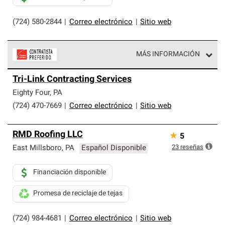
(724) 580-2844
|
Correo electrónico
|
Sitio web
MÁS INFORMACIÓN
Los Contratistas Preferenciales de Owens Corning son
Tri-Link Contracting Services
parte de una red exclusiva de profesionales de techos
que cumplen con altos estándares y requisitos estrictos
Eighty Four
,
PA
de profesionalismo y confiabilidad.
(724) 470-7669
|
Correo electrónico
|
Sitio web
RMD Roofing LLC
★
5
23
reseñas
East Millsboro
,
PA
Español Disponible
Financiación disponible
Promesa de reciclaje de tejas
(724) 984-4681
|
Correo electrónico
|
Sitio web