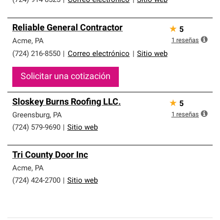
(724) 914-8525
|
Correo electrónico
|
Sitio web
Reliable General Contractor
★
5
1
reseñas
Acme
,
PA
(724) 216-8550
|
Correo electrónico
|
Sitio web
Solicitar una cotización
Sloskey Burns Roofing LLC.
★
5
1
reseñas
Greensburg
,
PA
(724) 579-9690
|
Sitio web
Tri County Door Inc
Acme
,
PA
(724) 424-2700
|
Sitio web