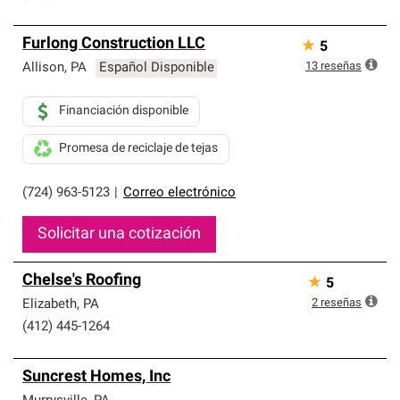
Furlong Construction LLC
★
5
13
reseñas
Allison
,
PA
Español Disponible
Financiación disponible
Promesa de reciclaje de tejas
(724) 963-5123
|
Correo electrónico
Solicitar una cotización
Chelse's Roofing
★
5
2
reseñas
Elizabeth
,
PA
(412) 445-1264
Suncrest Homes, Inc