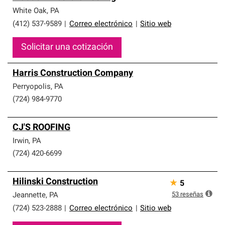
White Oak
,
PA
(412) 537-9589
|
Correo electrónico
|
Sitio web
Solicitar una cotización
Harris Construction Company
Perryopolis
,
PA
(724) 984-9770
CJ'S ROOFING
Irwin
,
PA
(724) 420-6699
Hilinski Construction
★
5
53
reseñas
Jeannette
,
PA
(724) 523-2888
|
Correo electrónico
|
Sitio web