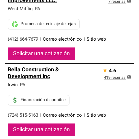
Improvements LLC.
exclusiva y cumplen con estándares estrictos de
7
reseñas
profesionalismo, confiabilidad y destreza incomparable.
West Mifflin
,
PA
Solo ellos pueden ofrecer nuestra mejor garantía de
sistemas de techos.
Promesa de reciclaje de tejas
(412) 664-7679
|
Correo electrónico
|
Sitio web
Solicitar una cotización
Bella Construction &
★
4.6
Development Inc
419
reseñas
Irwin
,
PA
Financiación disponible
(724) 515-5163
|
Correo electrónico
|
Sitio web
Solicitar una cotización