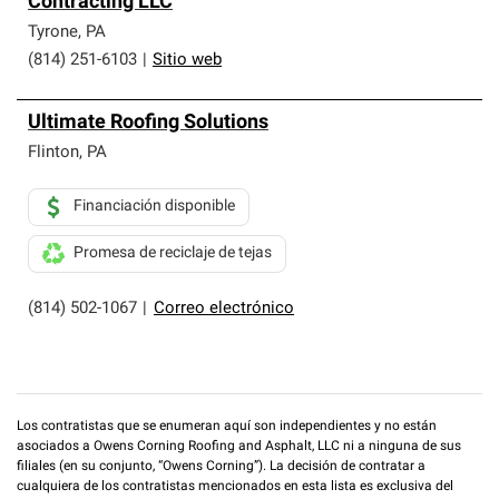
Contracting LLC
que cumplen con altos estándares y requisitos estrictos
de profesionalismo y confiabilidad.
Tyrone
,
PA
(814) 251-6103
|
Sitio web
Ultimate Roofing Solutions
Flinton
,
PA
Financiación disponible
Promesa de reciclaje de tejas
(814) 502-1067
|
Correo electrónico
Los contratistas que se enumeran aquí son independientes y no están
asociados a Owens Corning Roofing and Asphalt, LLC ni a ninguna de sus
filiales (en su conjunto, “Owens Corning”). La decisión de contratar a
cualquiera de los contratistas mencionados en esta lista es exclusiva del