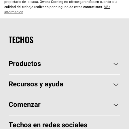
propietario de la casa. Owens Corning no ofrece garantías en cuanto a la
calidad del trabajo realizado por ninguno de estos contratistas.
Más
información
TECHOS
Productos
Elija sus tejas
Recursos y ayuda
Encuentre un contratista
Aspectos básicos sobre techos
Comenzar
Total Protection Roofing
System®
Herramientas de diseño y color
Llame al 1-800-GET
-
PINK®
Techos en redes sociales
Componentes para techos