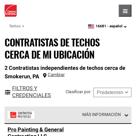
Hambu
16681 -
español
Techos
zipcode,
language
CONTRATISTAS DE TECHOS
CERCA DE MI UBICACIÓN
2 Contratistas independientes de techos cerca de
Cambiar
Smokerun
,
PA
FILTROS Y
Clasificar por
:
CREDENCIALES
MÁS INFORMACIÓN
Los Contratistas Preferenciales de Owens Corning son
Pro Painting & General
parte de una red exclusiva de profesionales de techos