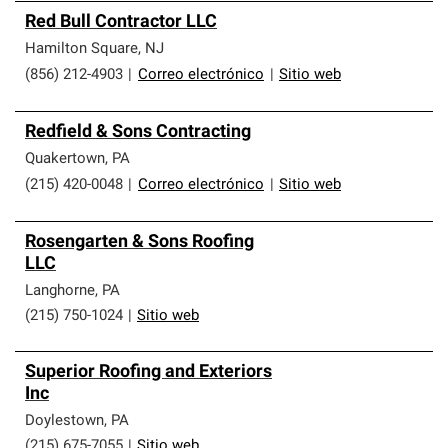
Red Bull Contractor LLC
Hamilton Square
,
NJ
(856) 212-4903
|
Correo electrónico
|
Sitio web
Redfield & Sons Contracting
Quakertown
,
PA
(215) 420-0048
|
Correo electrónico
|
Sitio web
Rosengarten & Sons Roofing
LLC
Langhorne
,
PA
(215) 750-1024
|
Sitio web
Superior Roofing and Exteriors
Inc
Doylestown
,
PA
(215) 675-7055
|
Sitio web