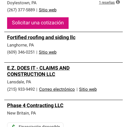
1
reseñas
Doylestown
,
PA
(267) 377-5889
|
Sitio web
Solicitar una cotización
Fortified roofing and siding llc
Langhorne
,
PA
(609) 346-0251
|
Sitio web
E.Z. DOES IT - CLAIMS AND
CONSTRUCTION LLC
Lansdale
,
PA
(215) 933-9492
|
Correo electrónico
|
Sitio web
Phase 4 Contracting LLC
New Britain
,
PA