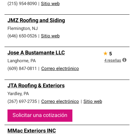
(215) 954-8090
|
Sitio web
JMZ Roofing and Siding
Flemington
,
NJ
(646) 650-0526
|
Sitio web
Jose A Bustamante LLC
★
5
4
reseñas
Langhorne
,
PA
(609) 847-0811
|
Correo electrónico
JTA Roofing & Exteriors
Yardley
,
PA
(267) 697-2735
|
Correo electrónico
|
Sitio web
Solicitar una cotización
MMac Exteriors INC