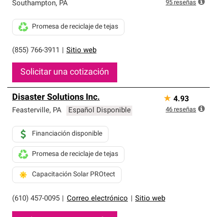
exclusiva y cumplen con estándares estrictos de
95
reseñas
Southampton
,
PA
profesionalismo, confiabilidad y destreza incomparable.
Solo ellos pueden ofrecer nuestra mejor garantía de
Promesa de reciclaje de tejas
sistemas de techos.
(855) 766-3911
|
Sitio web
Solicitar una cotización
Disaster Solutions Inc.
★
4.93
46
reseñas
Feasterville
,
PA
Español Disponible
Financiación disponible
Promesa de reciclaje de tejas
Capacitación Solar PROtect
(610) 457-0095
|
Correo electrónico
|
Sitio web