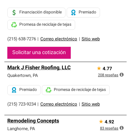
Financiación disponible
Premiado
Promesa de reciclaje de tejas
(215) 638-7276
|
Correo electrónico
|
Sitio web
Solicitar una cotización
Mark J Fisher Roofing, LLC
★
4.77
208
reseñas
Quakertown
,
PA
Premiado
Promesa de reciclaje de tejas
(215) 723-9234
|
Correo electrónico
|
Sitio web
Remodeling Concepts
★
4.92
83
reseñas
Langhorne
,
PA