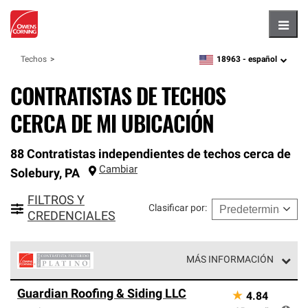
Hambu
18963 -
español
Techos
zipcode,
language
CONTRATISTAS DE TECHOS
CERCA DE MI UBICACIÓN
88 Contratistas independientes de techos cerca de
Cambiar
Solebury
,
PA
FILTROS Y
Clasificar por
:
CREDENCIALES
MÁS INFORMACIÓN
Los Contratistas Preferenciales Platinum de Owens
Guardian Roofing & Siding LLC
★
4.84
Corning constituyen el nivel superior de nuestra red