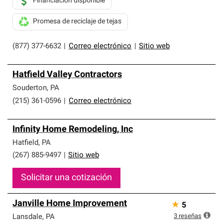
Financiación disponible
Promesa de reciclaje de tejas
(877) 377-6632
|
Correo electrónico
|
Sitio web
Hatfield Valley Contractors
Souderton
,
PA
(215) 361-0596
|
Correo electrónico
Infinity Home Remodeling, Inc
Hatfield
,
PA
(267) 885-9497
|
Sitio web
Solicitar una cotización
Janville Home Improvement
★
5
3
reseñas
Lansdale
,
PA