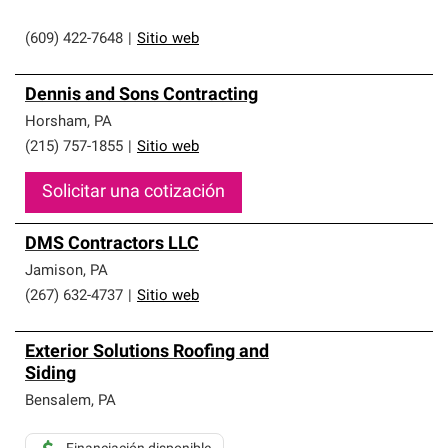
(609) 422-7648
|
Sitio web
Dennis and Sons Contracting
Horsham
,
PA
(215) 757-1855
|
Sitio web
Solicitar una cotización
DMS Contractors LLC
Jamison
,
PA
(267) 632-4737
|
Sitio web
Exterior Solutions Roofing and
Siding
Bensalem
,
PA