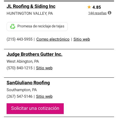
Los Contratistas Preferenciales de Owens Corning son
JL Roofing & Siding Inc
★
4.85
parte de una red exclusiva de profesionales de techos
que cumplen con altos estándares y requisitos estrictos
144
reseñas
HUNTINGTON VALLEY
,
PA
de profesionalismo y confiabilidad.
Promesa de reciclaje de tejas
(215) 443-5955
|
Correo electrónico
|
Sitio web
Judge Brothers Gutter Inc.
West Abington
,
PA
(570) 840-1215
|
Sitio web
SanGiuliano Roofing
Southampton
,
PA
(267) 547-5146
|
Sitio web
Solicitar una cotización