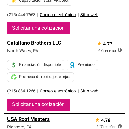
Capacitación Solar PROtect
(215) 444-7663
|
Correo electrónico
|
Sitio web
Solicitar una cotización
Catalfano Brothers LLC
★
4.77
47
reseñas
North Wales
,
PA
Financiación disponible
Premiado
Promesa de reciclaje de tejas
(215) 884-1266
|
Correo electrónico
|
Sitio web
Solicitar una cotización
USA Roof Masters
★
4.76
247
reseñas
Richboro
,
PA