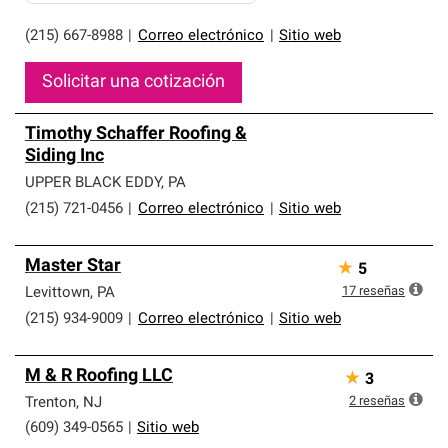
(215) 667-8988
|
Correo electrónico
|
Sitio web
Solicitar una cotización
Timothy Schaffer Roofing &
Siding Inc
UPPER BLACK EDDY
,
PA
(215) 721-0456
|
Correo electrónico
|
Sitio web
Master Star
★
5
17
reseñas
Levittown
,
PA
(215) 934-9009
|
Correo electrónico
|
Sitio web
M & R Roofing LLC
★
3
2
reseñas
Trenton
,
NJ
(609) 349-0565
|
Sitio web