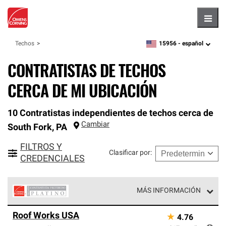
Hambu
15956 -
español
Techos
zipcode,
language
CONTRATISTAS DE TECHOS
CERCA DE MI UBICACIÓN
10 Contratistas independientes de techos cerca de
Cambiar
South Fork
,
PA
FILTROS Y
Clasificar por
:
CREDENCIALES
MÁS INFORMACIÓN
Los Contratistas Preferenciales Platinum de Owens
Roof Works USA
★
4.76
Corning constituyen el nivel superior de nuestra red