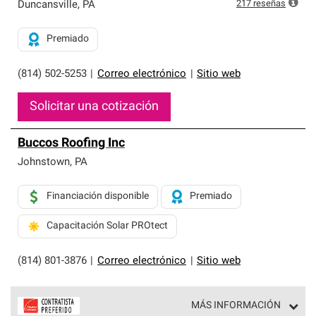
exclusiva y cumplen con estándares estrictos de
217
reseñas
Duncansville
,
PA
profesionalismo, confiabilidad y destreza incomparable.
Solo ellos pueden ofrecer nuestra mejor garantía de
Premiado
sistemas de techos.
(814) 502-5253
|
Correo electrónico
|
Sitio web
Solicitar una cotización
Buccos Roofing Inc
Johnstown
,
PA
Financiación disponible
Premiado
Capacitación Solar PROtect
(814) 801-3876
|
Correo electrónico
|
Sitio web
MÁS INFORMACIÓN