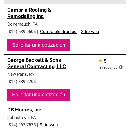
Los Contratistas Preferenciales de Owens Corning son
Cambria Roofing &
parte de una red exclusiva de profesionales de techos
Remodeling Inc
que cumplen con altos estándares y requisitos estrictos
de profesionalismo y confiabilidad.
Conemaugh
,
PA
(814) 539-9505
|
Correo electrónico
|
Sitio web
Solicitar una cotización
George Beckett & Sons
★
5
General Contracting, LLC
29
reseñas
New Paris
,
PA
(814) 839-2705
Solicitar una cotización
DB Homes, Inc
Johnstown
,
PA
(814) 262-7525
|
Sitio web