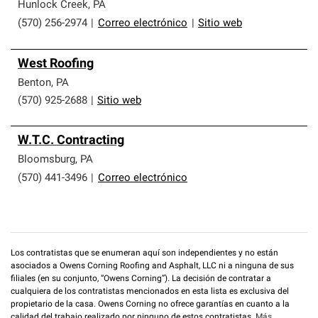
que cumplen con altos estándares y requisitos estrictos
Hunlock Creek
,
PA
de profesionalismo y confiabilidad.
(570) 256-2974
|
Correo electrónico
|
Sitio web
West Roofing
Benton
,
PA
(570) 925-2688
|
Sitio web
W.T.C. Contracting
Bloomsburg
,
PA
(570) 441-3496
|
Correo electrónico
Los contratistas que se enumeran aquí son independientes y no están
asociados a Owens Corning Roofing and Asphalt, LLC ni a ninguna de sus
filiales (en su conjunto, “Owens Corning”). La decisión de contratar a
cualquiera de los contratistas mencionados en esta lista es exclusiva del
propietario de la casa. Owens Corning no ofrece garantías en cuanto a la
calidad del trabajo realizado por ninguno de estos contratistas.
Más