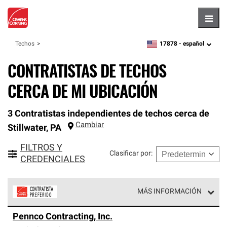
Hambu
17878 -
español
Techos
zipcode,
language
CONTRATISTAS DE TECHOS
CERCA DE MI UBICACIÓN
3 Contratistas independientes de techos cerca de
Cambiar
Stillwater
,
PA
FILTROS Y
Clasificar por
:
CREDENCIALES
MÁS INFORMACIÓN
Los Contratistas Preferenciales de Owens Corning son
Pennco Contracting, Inc.
parte de una red exclusiva de profesionales de techos