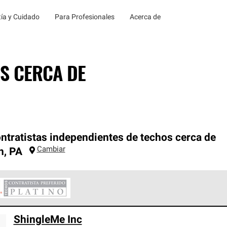
ía y Cuidado
Para Profesionales
Acerca de
S CERCA DE
ntratistas independientes de techos cerca de
Cambiar
n
,
PA
ontratistas Preferenciales Platinum de Owens Corning constituye
ShingleMe Inc
en con estándares estrictos de profesionalismo, confiabilidad 