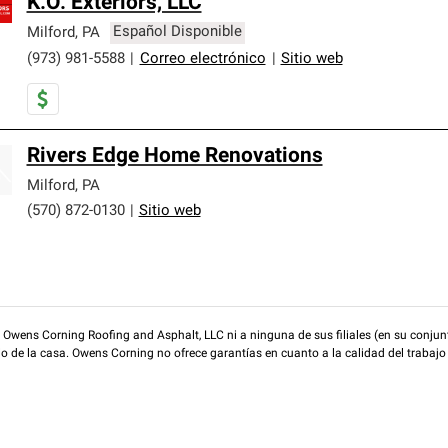
K.O. Exteriors, LLC
Milford
,
PA
Español Disponible
(973) 981-5588
|
Correo electrónico
|
Sitio web
Rivers Edge Home Renovations
Milford
,
PA
(570) 872-0130
|
Sitio web
wens Corning Roofing and Asphalt, LLC ni a ninguna de sus filiales (en su conjunt
rio de la casa. Owens Corning no ofrece garantías en cuanto a la calidad del trabajo