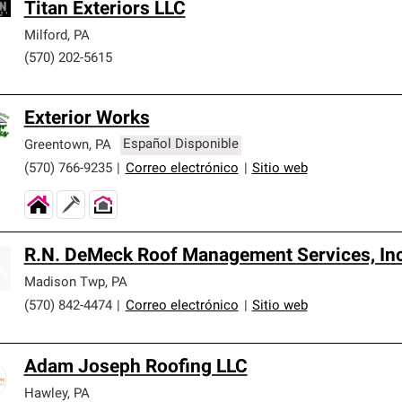
Titan Exteriors LLC
Milford
,
PA
(570) 202-5615
Exterior Works
Greentown
,
PA
Español Disponible
(570) 766-9235
|
Correo electrónico
|
Sitio web
R.N. DeMeck Roof Management Services, Inc
Madison Twp
,
PA
(570) 842-4474
|
Correo electrónico
|
Sitio web
Adam Joseph Roofing LLC
Hawley
,
PA