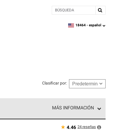
BÚSQUEDA
18464 -
español
zipcode,
language
Clasificar por
:
MÁS INFORMACIÓN
n el nivel superior de nuestra red exclusiva y
y destreza incomparable. Solo ellos pueden
★
24
reseñas
4.46