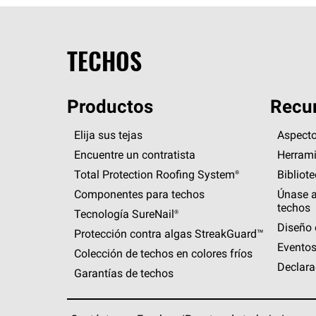
TECHOS
Productos
Recur
Elija sus tejas
Aspecto
Encuentre un contratista
Herrami
Total Protection Roofing
System®
Bibliot
Componentes para techos
Únase a
techos
Tecnología
SureNail®
Diseño 
Protección contra algas
StreakGuard™
Eventos
Colección de techos en colores fríos
Declara
Garantías de techos