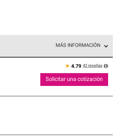
MÁS INFORMACIÓN
ed exclusiva de profesionales de techos que
o y confiabilidad.
★
42
reseñas
4.79
Solicitar una cotización