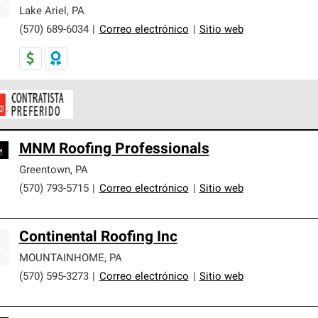
er nuestra mejor garantía de sistemas de techos.
Lake Ariel
,
PA
(570) 689-6034
|
Correo electrónico
|
Sitio web
ontratistas Preferenciales de Owens Corning son parte de una r
MNM Roofing Professionals
en con altos estándares y requisitos estrictos de profesionalism
Greentown
,
PA
(570) 793-5715
|
Correo electrónico
|
Sitio web
Continental Roofing Inc
MOUNTAINHOME
,
PA
(570) 595-3273
|
Correo electrónico
|
Sitio web