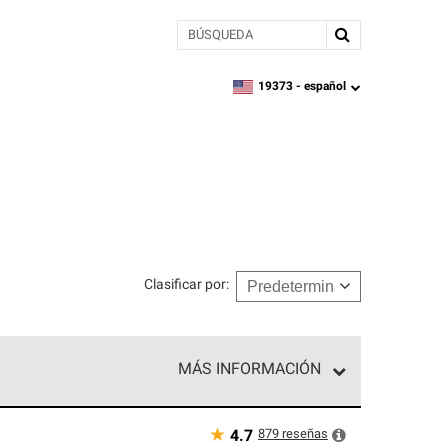
BÚSQUEDA
19373 -
español
zipcode,
language
Clasificar por
:
MÁS INFORMACIÓN
n el nivel superior de nuestra red exclusiva y
y destreza incomparable. Solo ellos pueden
★
879
reseñas
4.7