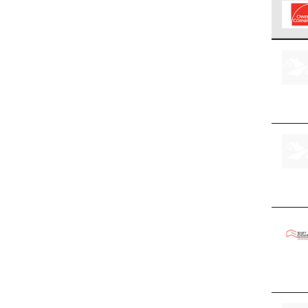
Los C
cumpl