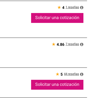
★
1
reseñas
4
Solicitar una cotización
★
7
reseñas
4.86
★
44
reseñas
5
Solicitar una cotización