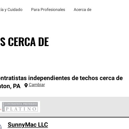
ía y Cuidado
Para Profesionales
Acerca de
S CERCA DE
ntratistas independientes de techos cerca de
Cambiar
nton
,
PA
ontratistas Preferenciales Platinum de Owens Corning constituye
SunnyMac LLC
en con estándares estrictos de profesionalismo, confiabilidad 