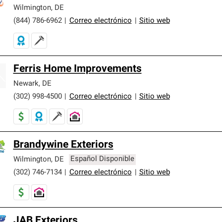
er nuestra mejor garantía de sistemas de techos.
Wilmington
,
DE
(844) 786-6962
|
Correo electrónico
|
Sitio web
Ferris Home Improvements
Newark
,
DE
(302) 998-4500
|
Correo electrónico
|
Sitio web
Brandywine Exteriors
Wilmington
,
DE
Español Disponible
(302) 746-7134
|
Correo electrónico
|
Sitio web
JAB Exteriors