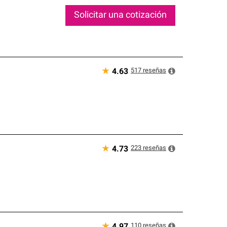
Solicitar una cotización
★
517
reseñas
4.63
★
223
reseñas
4.73
★
110
reseñas
4.97