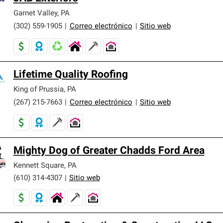
Garnet Valley
,
PA
(302) 559-1905
|
Correo electrónico
|
Sitio web
Lifetime Quality Roofing
King of Prussia
,
PA
(267) 215-7663
|
Correo electrónico
|
Sitio web
Mighty Dog of Greater Chadds Ford Area
Kennett Square
,
PA
(610) 314-4307
|
Sitio web