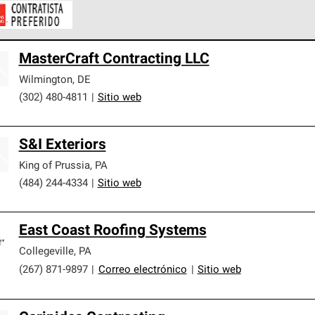
ontratistas Preferenciales de Owens Corning son parte de una r
MasterCraft Contracting LLC
en con altos estándares y requisitos estrictos de profesionalism
Wilmington
,
DE
(302) 480-4811
|
Sitio web
S&I Exteriors
King of Prussia
,
PA
(484) 244-4334
|
Sitio web
East Coast Roofing Systems
Collegeville
,
PA
(267) 871-9897
|
Correo electrónico
|
Sitio web