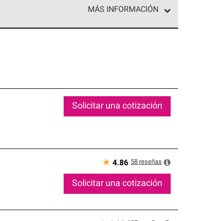
MÁS INFORMACIÓN
ed exclusiva de profesionales de techos que
o y confiabilidad.
Solicitar una cotización
★
58
reseñas
4.86
Solicitar una cotización