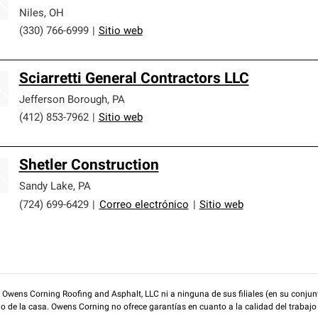
Niles
,
OH
(330) 766-6999
|
Sitio web
Sciarretti General Contractors LLC
Jefferson Borough
,
PA
(412) 853-7962
|
Sitio web
Shetler Construction
Sandy Lake
,
PA
(724) 699-6429
|
Correo electrónico
|
Sitio web
wens Corning Roofing and Asphalt, LLC ni a ninguna de sus filiales (en su conjunt
rio de la casa. Owens Corning no ofrece garantías en cuanto a la calidad del trabajo