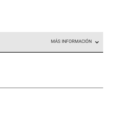
MÁS INFORMACIÓN
ed exclusiva de profesionales de techos que
o y confiabilidad.