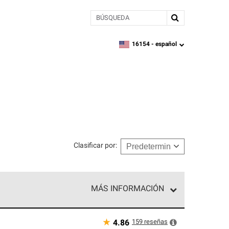
BÚSQUEDA
16154 -
español
zipcode,
language
Clasificar por
:
MÁS INFORMACIÓN
n el nivel superior de nuestra red exclusiva y
y destreza incomparable. Solo ellos pueden
★
159
reseñas
4.86