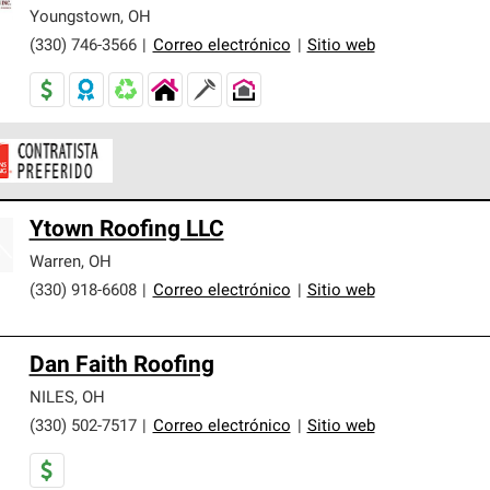
er nuestra mejor garantía de sistemas de techos.
Youngstown
,
OH
(330) 746-3566
|
Correo electrónico
|
Sitio web
ontratistas Preferenciales de Owens Corning son parte de una r
Ytown Roofing LLC
en con altos estándares y requisitos estrictos de profesionalism
Warren
,
OH
(330) 918-6608
|
Correo electrónico
|
Sitio web
Dan Faith Roofing
NILES
,
OH
(330) 502-7517
|
Correo electrónico
|
Sitio web