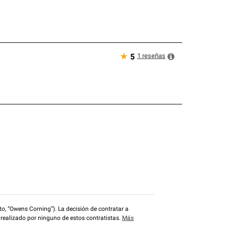
★
1
reseñas
5
o, “Owens Corning”). La decisión de contratar a
 realizado por ninguno de estos contratistas.
Más