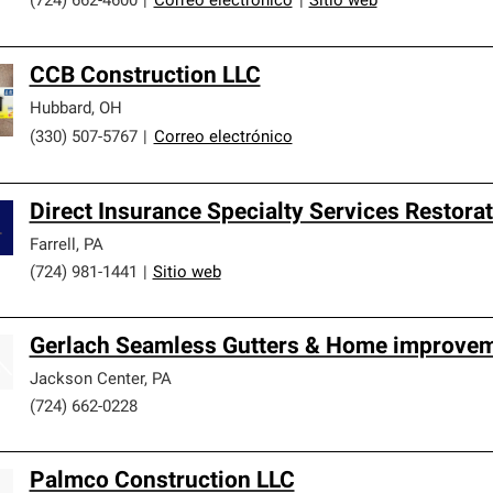
(724) 662-4600
|
Correo electrónico
|
Sitio web
CCB Construction LLC
Hubbard
,
OH
(330) 507-5767
|
Correo electrónico
Direct Insurance Specialty Services Restora
Farrell
,
PA
(724) 981-1441
|
Sitio web
Gerlach Seamless Gutters & Home improve
Jackson Center
,
PA
(724) 662-0228
Palmco Construction LLC