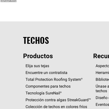
información
TECHOS
Productos
Recur
Elija sus tejas
Aspecto
Encuentre un contratista
Herrami
Total Protection Roofing
System®
Bibliot
Componentes para techos
Únase a
techos
Tecnología
SureNail®
Diseño 
Protección contra algas
StreakGuard™
Eventos
Colección de techos en colores fríos