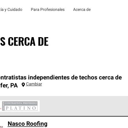
ía y Cuidado
Para Profesionales
Acerca de
S CERCA DE
ntratistas independientes de techos cerca de
Cambiar
fer
,
PA
ontratistas Preferenciales Platinum de Owens Corning constituye
Nasco Roofing
en con estándares estrictos de profesionalismo, confiabilidad 