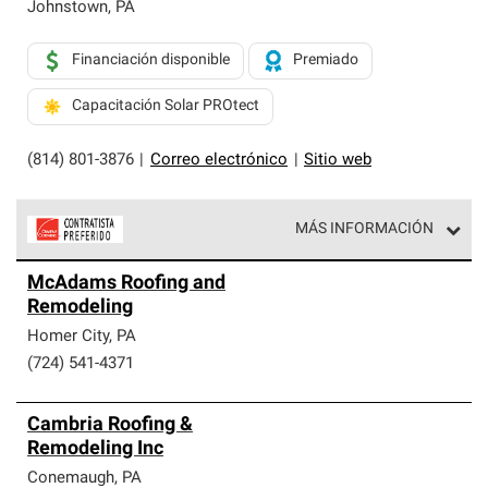
exclusiva y cumplen con estándares estrictos de
Johnstown
,
PA
profesionalismo, confiabilidad y destreza incomparable.
Solo ellos pueden ofrecer nuestra mejor garantía de
Financiación disponible
Premiado
sistemas de techos.
Capacitación Solar PROtect
(814) 801-3876
|
Correo electrónico
|
Sitio web
MÁS INFORMACIÓN
Los Contratistas Preferenciales de Owens Corning son
McAdams Roofing and
parte de una red exclusiva de profesionales de techos
Remodeling
que cumplen con altos estándares y requisitos estrictos
de profesionalismo y confiabilidad.
Homer City
,
PA
(724) 541-4371
Cambria Roofing &
Remodeling Inc
Conemaugh
,
PA