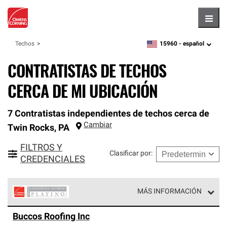
Hambu
15960 -
español
Techos
zipcode,
language
CONTRATISTAS DE TECHOS
CERCA DE MI UBICACIÓN
7 Contratistas independientes de techos cerca de
Cambiar
Twin Rocks
,
PA
FILTROS Y
Clasificar por
:
CREDENCIALES
MÁS INFORMACIÓN
Los Contratistas Preferenciales Platinum de Owens
Buccos Roofing Inc
Corning constituyen el nivel superior de nuestra red