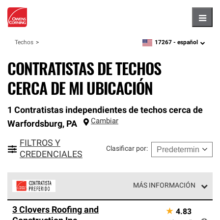
Hambu
17267 -
español
Techos
zipcode,
language
CONTRATISTAS DE TECHOS
CERCA DE MI UBICACIÓN
1 Contratistas independientes de techos cerca de
Cambiar
Warfordsburg
,
PA
FILTROS Y
Clasificar por
:
CREDENCIALES
MÁS INFORMACIÓN
Los Contratistas Preferenciales de Owens Corning son
3 Clovers Roofing and
★
4.83
parte de una red exclusiva de profesionales de techos