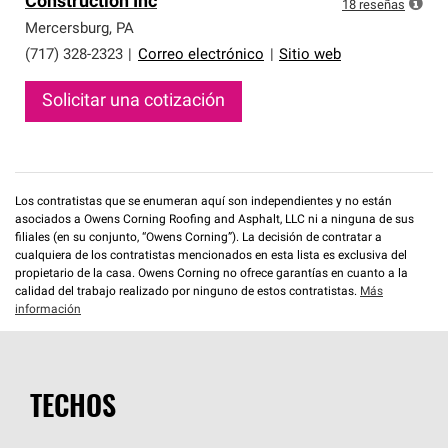
Construction Inc
que cumplen con altos estándares y requisitos estrictos
18
reseñas
de profesionalismo y confiabilidad.
Mercersburg
,
PA
(717) 328-2323
|
Correo electrónico
|
Sitio web
Solicitar una cotización
Los contratistas que se enumeran aquí son independientes y no están
asociados a Owens Corning Roofing and Asphalt, LLC ni a ninguna de sus
filiales (en su conjunto, “Owens Corning”). La decisión de contratar a
cualquiera de los contratistas mencionados en esta lista es exclusiva del
propietario de la casa. Owens Corning no ofrece garantías en cuanto a la
calidad del trabajo realizado por ninguno de estos contratistas.
Más
información
TECHOS