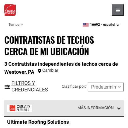
Hambu
16692 -
español
Techos
zipcode,
language
CONTRATISTAS DE TECHOS
CERCA DE MI UBICACIÓN
3 Contratistas independientes de techos cerca de
Cambiar
Westover
,
PA
FILTROS Y
Clasificar por
:
CREDENCIALES
MÁS INFORMACIÓN
Los Contratistas Preferenciales de Owens Corning son
Ultimate Roofing Solutions
parte de una red exclusiva de profesionales de techos