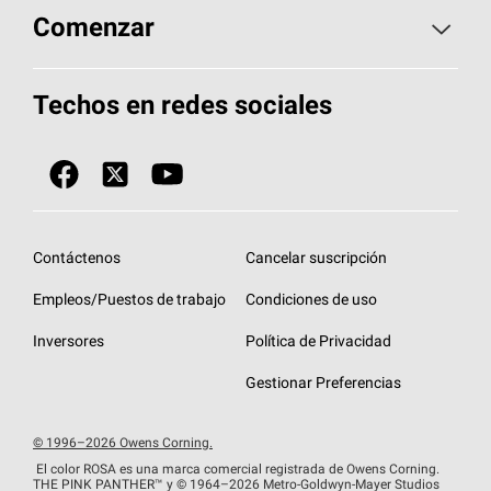
Aspectos básicos sobre techos
Comenzar
Total Protection Roofing
System®
Herramientas de diseño y color
Llame al 1-800-GET
-
PINK®
Techos en redes sociales
Componentes para techos
Biblioteca de documentos
Contratistas de techos por ubicación
Tecnología
SureNail®
Únase a la red de contratistas de techos
Encuentre una tienda o encuentre un
Protección contra algas
StreakGuard™
distribuidor
Diseño en el techo
Contáctenos
Cancelar suscripción
Colección de techos en colores fríos
Financiamiento de techos
Empleos/Puestos de trabajo
Condiciones de uso
Eventos para contratistas
Garantías de techos
Inversores
Política de Privacidad
Declaración de rendimiento de la UE
Gestionar Preferencias
© 1996–2026 Owens Corning.
El color ROSA es una marca comercial registrada de Owens Corning.
THE PINK
PANTHER™
y © 1964–2026 Metro-Goldwyn-Mayer Studios