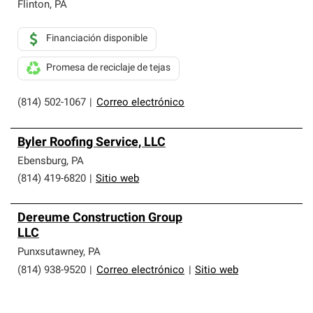
que cumplen con altos estándares y requisitos estrictos
Flinton
,
PA
de profesionalismo y confiabilidad.
Financiación disponible
Promesa de reciclaje de tejas
(814) 502-1067
|
Correo electrónico
Byler Roofing Service, LLC
Ebensburg
,
PA
(814) 419-6820
|
Sitio web
Dereume Construction Group
LLC
Punxsutawney
,
PA
(814) 938-9520
|
Correo electrónico
|
Sitio web