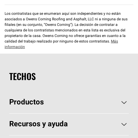
Los contratistas que se enumeran aquí son independientes y no están
asociados a Owens Corning Roofing and Asphalt, LLC ni a ninguna de sus
filiales (en su conjunto, “Owens Corning”). La decisión de contratar a
cualquiera de los contratistas mencionados en esta lista es exclusiva del
propietario de la casa. Owens Corning no ofrece garantías en cuanto a la
calidad del trabajo realizado por ninguno de estos contratistas.
Más
información
TECHOS
Productos
Elija sus tejas
Recursos y ayuda
Encuentre un contratista