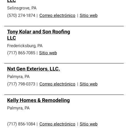
LLC
que cumplen con altos estándares y requisitos estrictos
de profesionalismo y confiabilidad.
Selinsgrove
,
PA
(570) 274-1874
|
Correo electrónico
|
Sitio web
Tony Kolar and Son Roofing
LLC
Fredericksburg
,
PA
(717) 865-7085
|
Sitio web
Nxt Gen Exteriors, LLC.
Palmyra
,
PA
(717) 798-0373
|
Correo electrónico
|
Sitio web
Kelly Homes & Remodeling
Palmyra
,
PA
(717) 856-1084
|
Correo electrónico
|
Sitio web