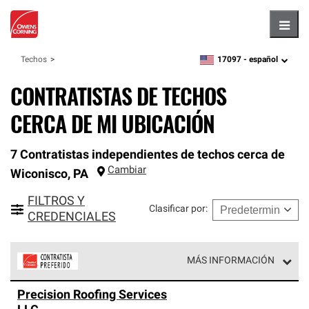
Hambu
17097 -
español
Techos
zipcode,
language
CONTRATISTAS DE TECHOS
CERCA DE MI UBICACIÓN
7 Contratistas independientes de techos cerca de
Cambiar
Wiconisco
,
PA
FILTROS Y
Clasificar por
:
CREDENCIALES
MÁS INFORMACIÓN
Los Contratistas Preferenciales de Owens Corning son
Precision Roofing Services
parte de una red exclusiva de profesionales de techos