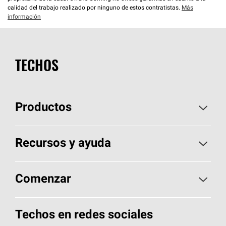
calidad del trabajo realizado por ninguno de estos contratistas.
Más
información
TECHOS
Productos
Elija sus tejas
Recursos y ayuda
Encuentre un contratista
Aspectos básicos sobre techos
Comenzar
Total Protection Roofing
System®
Herramientas de diseño y color
Llame al 1-800-GET
-
PINK®
Techos en redes sociales
Componentes para techos