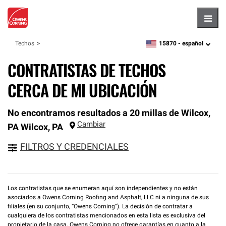
Hambu
15870 -
español
Techos
zipcode,
language
CONTRATISTAS DE TECHOS
CERCA DE MI UBICACIÓN
No encontramos resultados a 20 millas de Wilcox,
Cambiar
PA
Wilcox
,
PA
FILTROS Y CREDENCIALES
Los contratistas que se enumeran aquí son independientes y no están
asociados a Owens Corning Roofing and Asphalt, LLC ni a ninguna de sus
filiales (en su conjunto, “Owens Corning”). La decisión de contratar a
cualquiera de los contratistas mencionados en esta lista es exclusiva del
propietario de la casa. Owens Corning no ofrece garantías en cuanto a la