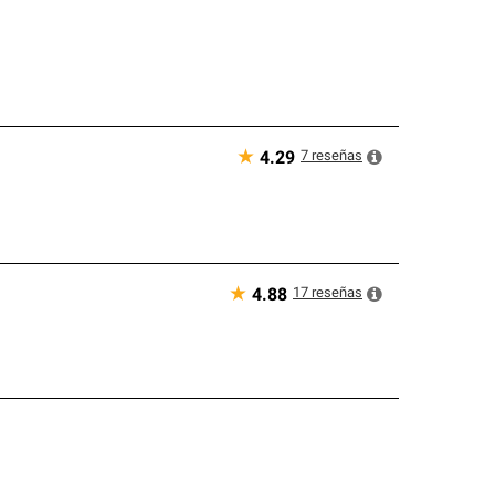
★
7
reseñas
4.29
★
17
reseñas
4.88