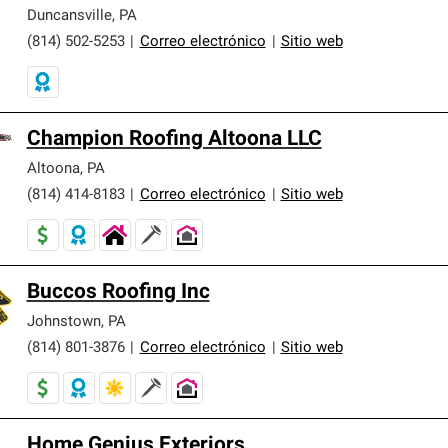
er nuestra mejor garantía de sistemas de techos.
Duncansville
,
PA
(814) 502-5253
|
Correo electrónico
|
Sitio web
Champion Roofing Altoona LLC
Altoona
,
PA
(814) 414-8183
|
Correo electrónico
|
Sitio web
Buccos Roofing Inc
Johnstown
,
PA
(814) 801-3876
|
Correo electrónico
|
Sitio web
Home Genius Exteriors