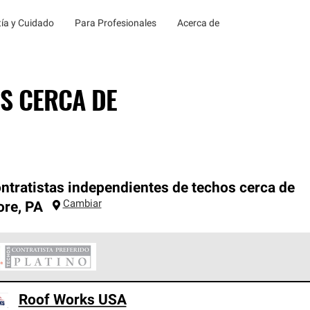
ía y Cuidado
Para Profesionales
Acerca de
S CERCA DE
ntratistas independientes de techos cerca de
Cambiar
ore
,
PA
ontratistas Preferenciales Platinum de Owens Corning constituye
Roof Works USA
en con estándares estrictos de profesionalismo, confiabilidad 