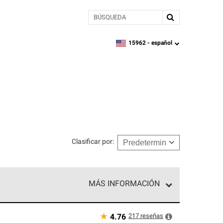
BÚSQUEDA
15962 -
español
zipcode,
language
Clasificar por
:
MÁS INFORMACIÓN
n el nivel superior de nuestra red exclusiva y
y destreza incomparable. Solo ellos pueden
★
217
reseñas
4.76