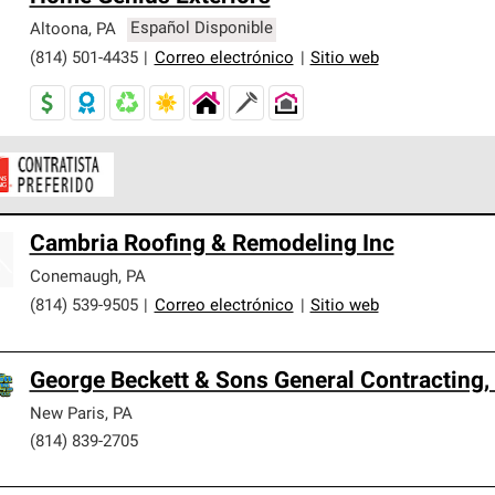
Altoona
,
PA
Español Disponible
(814) 501-4435
|
Correo electrónico
|
Sitio web
ontratistas Preferenciales de Owens Corning son parte de una r
Cambria Roofing & Remodeling Inc
en con altos estándares y requisitos estrictos de profesionalism
Conemaugh
,
PA
(814) 539-9505
|
Correo electrónico
|
Sitio web
George Beckett & Sons General Contracting,
New Paris
,
PA
(814) 839-2705