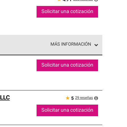
Solicitar una cotización
MÁS INFORMACIÓN
ed exclusiva de profesionales de techos que
o y confiabilidad.
Solicitar una cotización
 LLC
★
29
reseñas
5
Solicitar una cotización