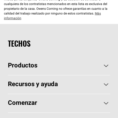
cualquiera de los contratistas mencionados en esta lista es exclusiva del
propietario de la casa. Owens Corning no ofrece garantías en cuanto a la
calidad del trabajo realizado por ninguno de estos contratistas.
Más
información
TECHOS
Productos
Elija sus tejas
Recursos y ayuda
Encuentre un contratista
Aspectos básicos sobre techos
Comenzar
Total Protection Roofing
System®
Herramientas de diseño y color