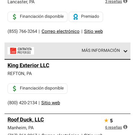
exclusiva y cumplen con estándares estrictos de
3
reseñas
Lancaster
,
PA
profesionalismo, confiabilidad y destreza incomparable.
Solo ellos pueden ofrecer nuestra mejor garantía de
Financiación disponible
Premiado
sistemas de techos.
(855) 766-3264
|
Correo electrónico
|
Sitio web
MÁS INFORMACIÓN
Los Contratistas Preferenciales de Owens Corning son
King Exterior LLC
parte de una red exclusiva de profesionales de techos
que cumplen con altos estándares y requisitos estrictos
REFTON
,
PA
de profesionalismo y confiabilidad.
Financiación disponible
(800) 420-2134
|
Sitio web
Roof Duck, LLC
★
5
6
reseñas
Manheim
,
PA