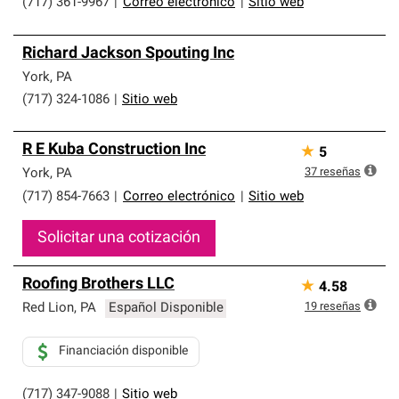
(717) 361-9967
|
Correo electrónico
|
Sitio web
Richard Jackson Spouting Inc
York
,
PA
(717) 324-1086
|
Sitio web
R E Kuba Construction Inc
★
5
37
reseñas
York
,
PA
(717) 854-7663
|
Correo electrónico
|
Sitio web
Solicitar una cotización
Roofing Brothers LLC
★
4.58
19
reseñas
Red Lion
,
PA
Español Disponible
Financiación disponible
(717) 347-9088
|
Sitio web