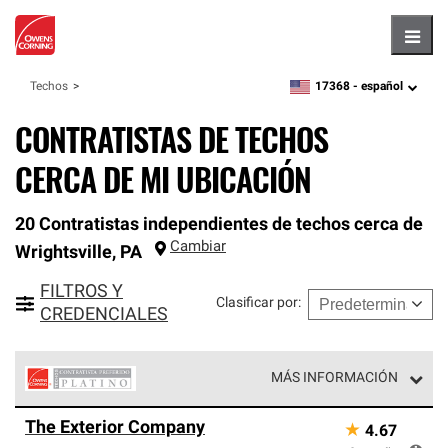
Hambu
17368 -
español
Techos
zipcode,
language
CONTRATISTAS DE TECHOS
CERCA DE MI UBICACIÓN
20 Contratistas independientes de techos cerca de
Cambiar
Wrightsville
,
PA
FILTROS Y
Clasificar por
:
CREDENCIALES
MÁS INFORMACIÓN
Los Contratistas Preferenciales Platinum de Owens
The Exterior Company
★
4.67
Corning constituyen el nivel superior de nuestra red