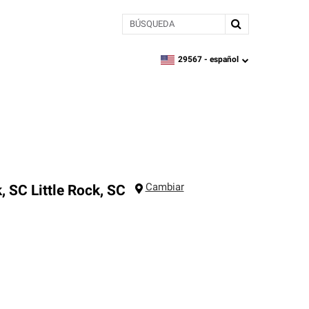
BÚSQUEDA
29567 -
español
zipcode,
language
Cambiar
k, SC
Little Rock
,
SC