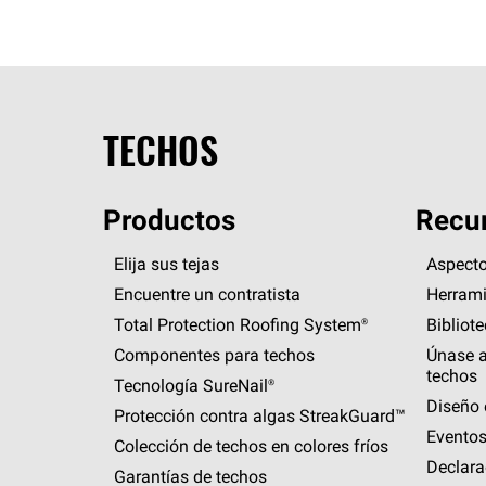
TECHOS
Productos
Recur
Elija sus tejas
Aspecto
Encuentre un contratista
Herrami
Total Protection Roofing
System®
Bibliot
Componentes para techos
Únase a
techos
Tecnología
SureNail®
Diseño 
Protección contra algas
StreakGuard™
Eventos
Colección de techos en colores fríos
Declara
Garantías de techos