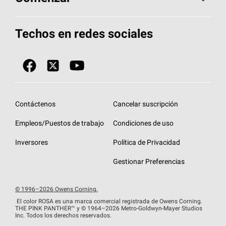
Total Protection Roofing
System®
Herramientas de diseño y color
Llame al 1-800-GET
-
PINK®
Techos en redes sociales
Componentes para techos
Biblioteca de documentos
Contratistas de techos por ubicación
Tecnología
SureNail®
Únase a la red de contratistas de techos
Encuentre una tienda o encuentre un
Protección contra algas
StreakGuard™
distribuidor
Diseño en el techo
Contáctenos
Cancelar suscripción
Colección de techos en colores fríos
Financiamiento de techos
Empleos/Puestos de trabajo
Condiciones de uso
Eventos para contratistas
Garantías de techos
Inversores
Política de Privacidad
Declaración de rendimiento de la UE
Gestionar Preferencias
© 1996–2026 Owens Corning.
El color ROSA es una marca comercial registrada de Owens Corning.
THE PINK
PANTHER™
y © 1964–2026 Metro-Goldwyn-Mayer Studios
Inc. Todos los derechos reservados.