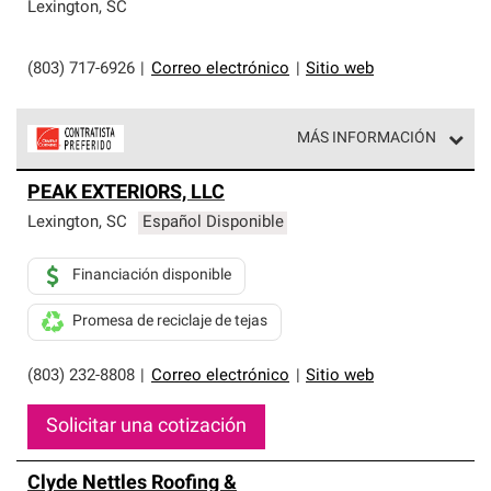
exclusiva y cumplen con estándares estrictos de
Lexington
,
SC
profesionalismo, confiabilidad y destreza incomparable.
Solo ellos pueden ofrecer nuestra mejor garantía de
sistemas de techos.
(803) 717-6926
|
Correo electrónico
|
Sitio web
MÁS INFORMACIÓN
Los Contratistas Preferenciales de Owens Corning son
PEAK EXTERIORS, LLC
parte de una red exclusiva de profesionales de techos
que cumplen con altos estándares y requisitos estrictos
Lexington
,
SC
Español Disponible
de profesionalismo y confiabilidad.
Financiación disponible
Promesa de reciclaje de tejas
(803) 232-8808
|
Correo electrónico
|
Sitio web
Solicitar una cotización
Clyde Nettles Roofing &