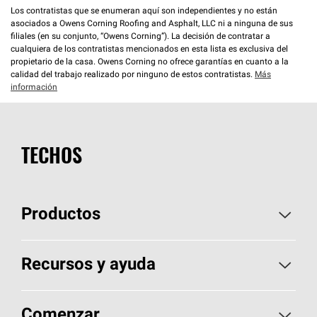
Los contratistas que se enumeran aquí son independientes y no están
asociados a Owens Corning Roofing and Asphalt, LLC ni a ninguna de sus
filiales (en su conjunto, “Owens Corning”). La decisión de contratar a
cualquiera de los contratistas mencionados en esta lista es exclusiva del
propietario de la casa. Owens Corning no ofrece garantías en cuanto a la
calidad del trabajo realizado por ninguno de estos contratistas.
Más
información
TECHOS
Productos
Elija sus tejas
Recursos y ayuda
Encuentre un contratista
Aspectos básicos sobre techos
Comenzar