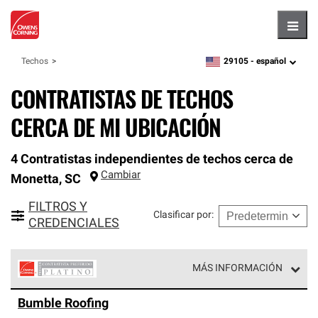
Hambu
29105 -
español
Techos
zipcode,
language
CONTRATISTAS DE TECHOS
CERCA DE MI UBICACIÓN
4 Contratistas independientes de techos cerca de
Cambiar
Monetta
,
SC
FILTROS Y
Clasificar por
:
CREDENCIALES
MÁS INFORMACIÓN
Los Contratistas Preferenciales Platinum de Owens
Bumble Roofing
Corning constituyen el nivel superior de nuestra red