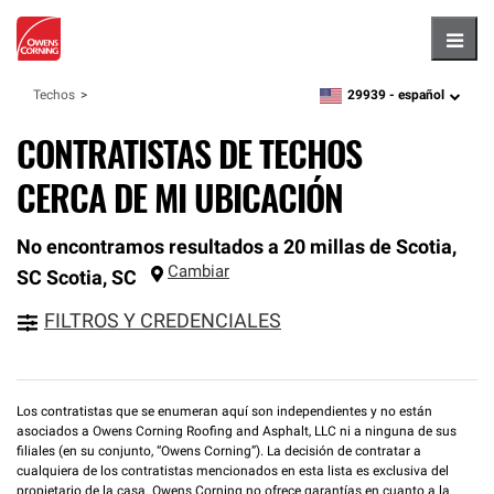
Hambu
29939 -
español
Techos
zipcode,
language
CONTRATISTAS DE TECHOS
CERCA DE MI UBICACIÓN
No encontramos resultados a 20 millas de Scotia,
Cambiar
SC
Scotia
,
SC
FILTROS Y CREDENCIALES
Los contratistas que se enumeran aquí son independientes y no están
asociados a Owens Corning Roofing and Asphalt, LLC ni a ninguna de sus
filiales (en su conjunto, “Owens Corning”). La decisión de contratar a
cualquiera de los contratistas mencionados en esta lista es exclusiva del
propietario de la casa. Owens Corning no ofrece garantías en cuanto a la