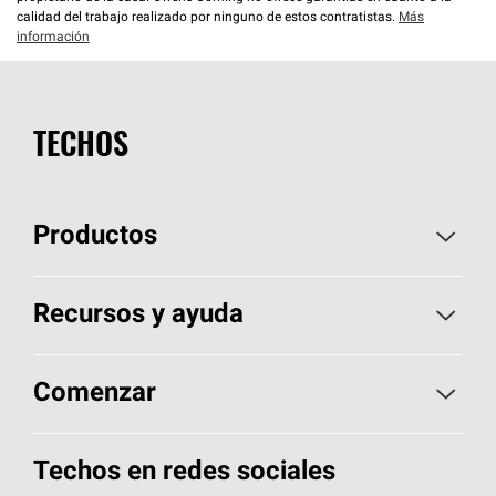
calidad del trabajo realizado por ninguno de estos contratistas.
Más
información
TECHOS
Productos
Elija sus tejas
Recursos y ayuda
Encuentre un contratista
Aspectos básicos sobre techos
Comenzar
Total Protection Roofing
System®
Herramientas de diseño y color
Llame al 1-800-GET
-
PINK®
Techos en redes sociales
Componentes para techos